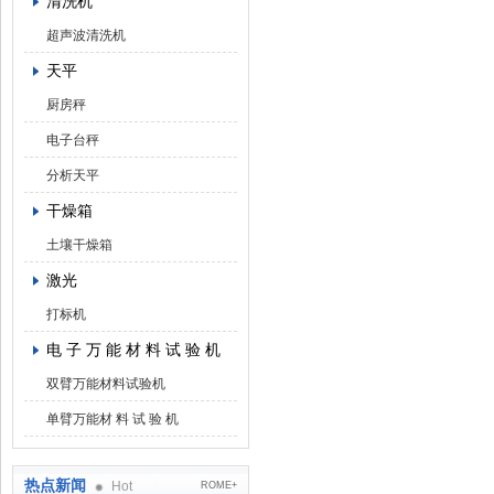
清洗机
超声波清洗机
天平
厨房秤
电子台秤
分析天平
干燥箱
土壤干燥箱
激光
打标机
电 子 万 能 材 料 试 验 机
双臂万能材料试验机
单臂万能材 料 试 验 机
热点新闻
Hot
ROME+