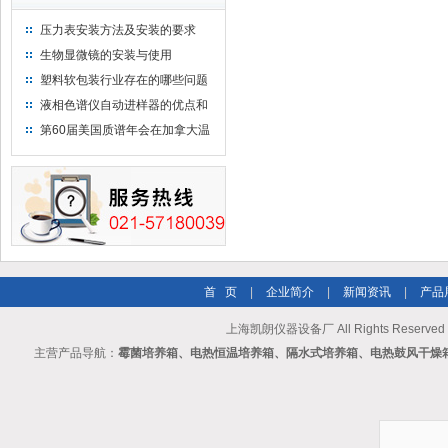
压力表安装方法及安装的要求
生物显微镜的安装与使用
塑料软包装行业存在的哪些问题
液相色谱仪自动进样器的优点和
维护
第60届美国质谱年会在加拿大温
哥华会展中心举行
首 页
|
企业简介
|
新闻资讯
|
产品
上海凯朗仪器设备厂 All Rights Reserv
主营产品导航：
霉菌培养箱、电热恒温培养箱、隔水式培养箱、电热鼓风干燥箱