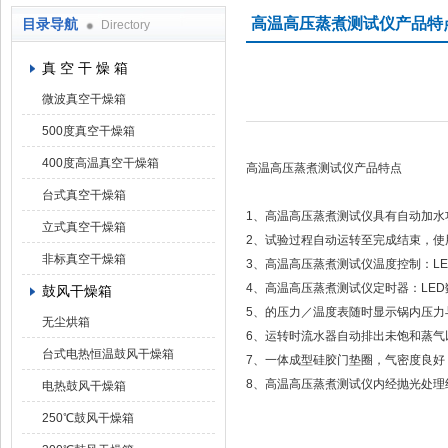
高温高压蒸煮测试仪产品特
目录导航
Directory
上海凯朗仪器设备厂
真 空 干 燥 箱
微波真空干燥箱
500度真空干燥箱
400度高温真空干燥箱
高温高压蒸煮测试仪产品特点
台式真空干燥箱
1、高温高压蒸煮测试仪具有自动加
立式真空干燥箱
2、试验过程自动运转至完成结束，
非标真空干燥箱
3、高温高压蒸煮测试仪温度控制：L
4、高温高压蒸煮测试仪定时器：LE
鼓风干燥箱
5、的压力／温度表随时显示锅内压
无尘烘箱
6、运转时流水器自动排出未饱和蒸气
台式电热恒温鼓风干燥箱
7、一体成型硅胶门垫圈，气密度良
8、高温高压蒸煮测试仪内经抛光处
电热鼓风干燥箱
250℃鼓风干燥箱