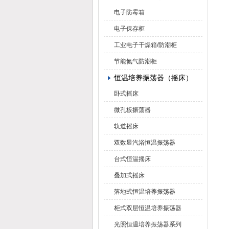
电子防霉箱
电子保存柜
工业电子干燥箱/防潮柜
节能氮气防潮柜
恒温培养振荡器（摇床）
卧式摇床
微孔板振荡器
轨道摇床
双数显汽浴恒温振荡器
台式恒温摇床
叠加式摇床
落地式恒温培养振荡器
柜式双层恒温培养振荡器
光照恒温培养振荡器系列