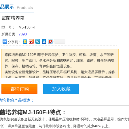
品展示
Products
霉菌培养箱
型 号：
MJ-150F-I
所属分类：
7890
分享到：
霉菌培养箱MJ-150F-I用于环境保护、卫生防疫、药检、农畜、水产等研
究、院校、生产部门、是水体分析和800测定，细菌、霉菌、微生物的培
养、保存、植物栽培、育种实验的恒温设备。
实验设备全新无氟设计，品牌压缩机和循环风机，超大液晶屏显示，操作
方便，效率高、能耗低。不仅促进节能，而且使用寿命长，可将噪声低，
与传统制冷设备相比，降温时间减少40%以上。
咨询订购
加入收藏
菌培养箱产品概述：
菌培养箱
MJ-150F-I特点：
海凯朗实验设备全新无氟设计，使用品牌压缩机和循环风机，大液晶屏显示，操作方
命长，噪声降至更低限度，与传统制冷设备相比，降温时间减少40%以上。