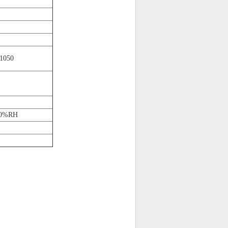
1050
%RH