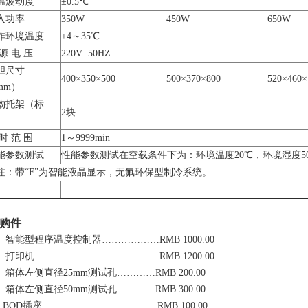
温波动度
±0.5℃
入功率
350W
450W
650W
作环境温度
+4～35℃
源 电 压
220V 50HZ
胆尺寸
400×350×500
500×370×800
520×460×
mm）
物托架（标
2块
）
时 范 围
1～9999min
能参数测试
性能参数测试在空载条件下为：环境温度20℃，环境湿度50
注：带“F”为智能液晶显示，无氟环保型制冷系统。
购件
、 智能型程序温度控制器………
………
RMB 1000.00
、 打印机…………………………
………
RMB 1200.00
、 箱体左侧直径25mm测试孔…………RMB 200.00
、 箱体左侧直径50mm测试孔…………RMB 300.00
、 BOD插座……………………………
…
RMB 100.00