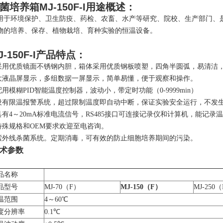
菌培养箱
MJ-150F-I
用途概述：
用于环境保护、卫生防疫、药检、农畜、水产等研究、院校、生产部门、是
物的培养、保存、植物栽培、育种实验的恒温设备。
-150F-I
产品特点：
 采用优质镜面不锈钢内胆，箱体采用优质钢板喷塑，四角半圆弧，易清洁
 大液晶屏显示，多组数据一屏显示，简单易懂，便于观察和操作。
 配用模糊PID智能温度控制器，波动小，带定时功能（0-9999min）
 设有限温报警系统，超过限制温度即自动中断，保证实验安全运行，不发
 具有4～20mA标准电流信号，RS485接口可连接记录仪和计算机，能记
 特殊规格和OEM要求欢迎至电咨询。
 紫外线杀菌系统。定期消毒，可有效的防止细胞培养期间的污染。
术参数
品名称
品型号
MJ-70（F）
MJ-150（F）
MJ-250
温范围
4～60℃
度分辨率
0.1℃