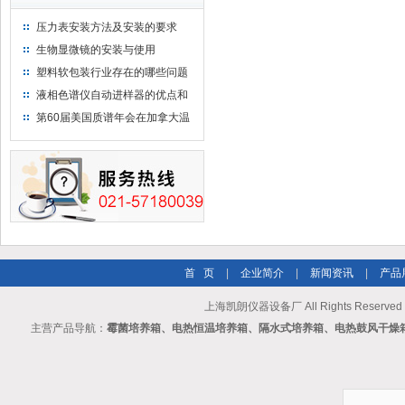
压力表安装方法及安装的要求
生物显微镜的安装与使用
塑料软包装行业存在的哪些问题
液相色谱仪自动进样器的优点和
维护
第60届美国质谱年会在加拿大温
哥华会展中心举行
首 页
|
企业简介
|
新闻资讯
|
产品
上海凯朗仪器设备厂 All Rights Reserv
主营产品导航：
霉菌培养箱、电热恒温培养箱、隔水式培养箱、电热鼓风干燥箱