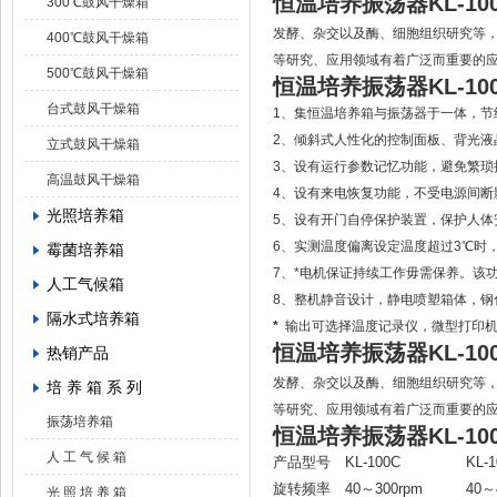
恒温培养振荡器KL-1
300℃鼓风干燥箱
发酵、杂交以及酶、细胞组织研究等
400℃鼓风干燥箱
等研究、应用领域有着广泛而重要的
500℃鼓风干燥箱
恒温培养振荡器KL-1
台式鼓风干燥箱
1、集恒温培养箱与振荡器于一体，节
2、
倾斜式人性化的控制面板、背光液
立式鼓风干燥箱
3、设有运行参数记忆功能，避免繁琐
高温鼓风干燥箱
4、设有来电恢复功能，不受电源间断
光照培养箱
5、设有开门自停保护装置，保护人体
6、实测温度偏离设定温度超过3℃时
霉菌培养箱
7、*电机保证持续工作毋需保养。
该
人工气候箱
8、整机静音设计，静电喷塑箱体，钢
隔水式培养箱
*
输出可选择温度记录仪，微型打印机或
恒温培养振荡器KL-1
热销产品
发酵、杂交以及酶、细胞组织研究等
培 养 箱 系 列
等研究、应用领域有着广泛而重要的
振荡培养箱
恒温培养振荡器KL-1
人 工 气 候 箱
产品型号
KL-100C
KL-
旋转频率
40～300rpm
40～
光 照 培 养 箱