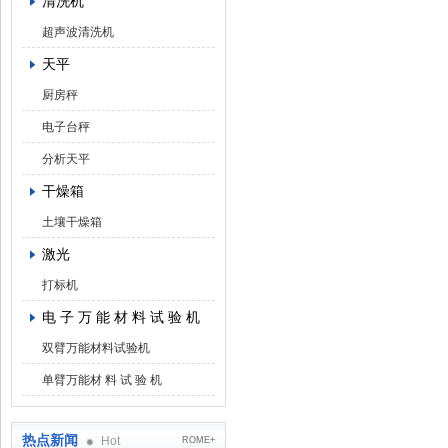
清洗机
超声波清洗机
天平
厨房秤
电子台秤
分析天平
干燥箱
土壤干燥箱
激光
打标机
电 子 万 能 材 料 试 验 机
双臂万能材料试验机
单臂万能材 料 试 验 机
热点新闻
Hot
ROME+