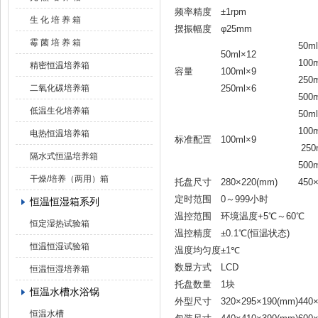
频率精度
±1rpm
生 化 培 养 箱
摆振幅度
φ25mm
霉 菌 培 养 箱
50m
50ml×12
100
精密恒温培养箱
容量
100ml×9
250
二氧化碳培养箱
250ml×6
500
低温生化培养箱
50m
100
电热恒温培养箱
标准配置
100ml×9
250
隔水式恒温培养箱
500
干燥/培养（两用）箱
托盘尺寸
280×220(mm)
450
定时范围
0～999小时
恒温恒湿箱系列
温控范围
环境温度+5℃～60℃
恒定湿热试验箱
温控精度
±0.1℃(恒温状态)
恒温恒湿试验箱
温度均匀度
±1℃
数显方式
LCD
恒温恒湿培养箱
托盘数量
1块
恒温水槽水浴锅
外型尺寸
320×295×190(mm)
440
恒温水槽