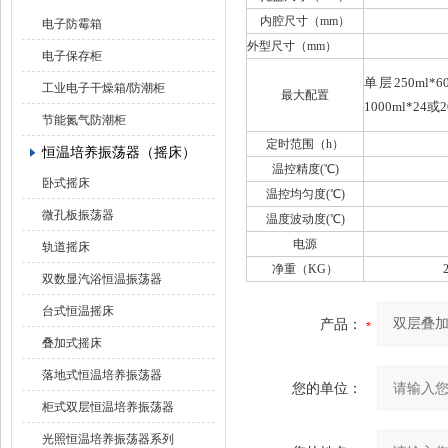
内腔尺寸（
mm
）
电子防霉箱
外型尺寸（mm）
电子保存柜
单层250ml*6
工业电子干燥箱/防潮柜
最大配置
1000ml*24或2
节能氮气防潮柜
定时范围（h）
恒温培养振荡器（摇床）
温控精度(℃)
卧式摇床
温控均匀度(℃)
微孔板振荡器
温度波动度(℃)
电源
轨道摇床
净重（
KG
）
双数显汽浴恒温振荡器
台式恒温摇床
产品：
叠加式摇床
落地式恒温培养振荡器
您的单位：
柜式双层恒温培养振荡器
光照恒温培养振荡器系列