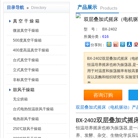
产品展示
目录导航
Directory
Products
上海凯朗仪器设备厂
双层叠加式摇床（电机驱
真 空 干 燥 箱
型 号：
BX-2402
微波真空干燥箱
所属分类：
616
500度真空干燥箱
分享到：
400度高温真空干燥箱
BX-2402双层叠加式摇床（
台式真空干燥箱
恒温培养摇床也称为振荡器,是
立式真空干燥箱
用于对温度和振荡频率有较高
应以及酶和组织研究等.实验室
非标真空干燥箱
养。
鼓风干燥箱
咨询订购
无尘烘箱
双层叠加式摇床（电机驱动）产
台式电热恒温鼓风干燥箱
电热鼓风干燥箱
双层叠加式摇
BX-240
2
恒温培养摇床也称为振荡器,是一
250℃鼓风干燥箱
养、发酵、杂交、生物化学反应