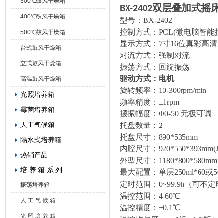
300℃鼓风干燥箱
双层叠加式摇
BX-240
2
400℃鼓风干燥箱
型号：BX-240
2
控制方式：PCL(微电脑智能
500℃鼓风干燥箱
显示方式：7寸16位真彩高
台式鼓风干燥箱
对流方式：强制对流
立式鼓风干燥箱
振荡方式：回旋振荡
驱动方式：
电机
高温鼓风干燥箱
旋转频率：10-300rpm/min
光照培养箱
频率精度：±1rpm
霉菌培养箱
摆振幅度：Φ0-50 无极可调
人工气候箱
托盘数量：
2
托盘尺寸：890*535mm
隔水式培养箱
内腔尺寸；920*550*393mm
热销产品
外型尺寸：1180*800*580
培 养 箱 系 列
最大配置：单层250ml*60或500m
定时范围：0~99.9h（可不
振荡培养箱
温控范围：
4-60
℃
人 工 气 候 箱
温控精度：±0.1℃
光 照 培 养 箱