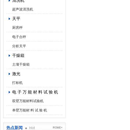
清洗机
超声波清洗机
天平
厨房秤
电子台秤
分析天平
干燥箱
土壤干燥箱
激光
打标机
电 子 万 能 材 料 试 验 机
双臂万能材料试验机
单臂万能材 料 试 验 机
热点新闻
Hot
ROME+