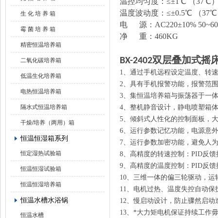
温控均匀度：≤±1℃ （37℃
温度波动度：≤±0.5℃ （37
生 化 培 养 箱
电 源：AC220±10% 50~60
霉 菌 培 养 箱
净 重：
460
KG
精密恒温培养箱
双层叠加式摇
BX-2402
二氧化碳培养箱
1、通过手机远程设定温度、转
低温生化培养箱
2、具有手机报警功能，报警范
电热恒温培养箱
3、集恒温培养箱与振荡器于一
隔水式恒温培养箱
4、
整机静音设计，静电喷塑箱
5、倾斜式人性化的控制面板，
干燥/培养（两用）箱
6、运行参数记忆功能，电源意
恒温恒湿箱系列
7、运行参数加密功能，避免人
恒定湿热试验箱
8、高精度的转速控制：PID反馈
9、高精度的温度控制：PID反
恒温恒湿试验箱
10、三维一体的偏三轮驱动，
恒温恒湿培养箱
11、电机过热、温度失控自动保
恒温水槽水浴锅
12、慢启动设计，防止骤然启
13、*大力矩电机保证持续工作
恒温水槽