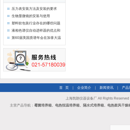
压力表安装方法及安装的要求
生物显微镜的安装与使用
塑料软包装行业存在的哪些问题
液相色谱仪自动进样器的优点和
维护
第60届美国质谱年会在加拿大温
哥华会展中心举行
首 页
|
企业简介
|
新闻资讯
|
产品
上海凯朗仪器设备厂 All Rights Reserv
主营产品导航：
霉菌培养箱、电热恒温培养箱、隔水式培养箱、电热鼓风干燥箱