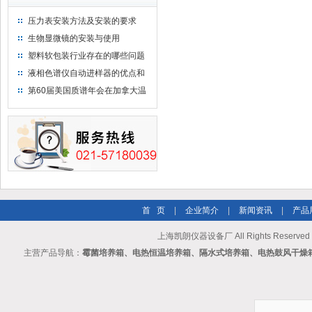
压力表安装方法及安装的要求
生物显微镜的安装与使用
塑料软包装行业存在的哪些问题
液相色谱仪自动进样器的优点和
维护
第60届美国质谱年会在加拿大温
哥华会展中心举行
首 页
|
企业简介
|
新闻资讯
|
产品
上海凯朗仪器设备厂 All Rights Reserv
主营产品导航：
霉菌培养箱、电热恒温培养箱、隔水式培养箱、电热鼓风干燥箱