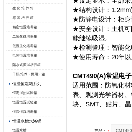
★设定显示：全部采
生 化 培 养 箱
★结构设计：1.2mm
霉 菌 培 养 箱
★防静电设计：柜身
精密恒温培养箱
★安全设计：主机可
二氧化碳培养箱
能继续吸湿。
低温生化培养箱
★检测管理：智能化
电热恒温培养箱
★使用寿命：2
隔水式恒温培养箱
干燥/培养（两用）箱
CMT490(A)常温
恒温恒湿箱系列
适用范围：防氧化材
恒定湿热试验箱
表、观测光学器材、
恒温恒湿试验箱
块、SM
恒温恒湿培养箱
恒温水槽水浴锅
恒温水槽
产品：