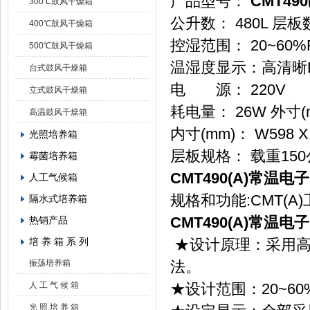
产品型号：
CMT4
300℃鼓风干燥箱
公升数： 480L 层板
400℃鼓风干燥箱
控湿范围： 20~60
500℃鼓风干燥箱
温湿度显示：高清晰
台式鼓风干燥箱
电 源： 
立式鼓风干燥箱
耗电量： 26W 外寸(mm
高温鼓风干燥箱
内寸(mm)： W598 X 
光照培养箱
层板规格： 载重15
霉菌培养箱
CMT490(A)常
人工气候箱
规格和功能
隔水式培养箱
CMT490(A)常
热销产品
培 养 箱 系 列
★设计原理：采用高
振荡培养箱
法。
人 工 气 候 箱
★设计范围：20~6
光 照 培 养 箱