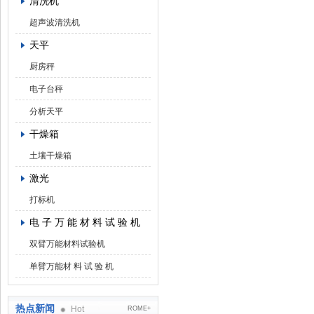
清洗机
超声波清洗机
天平
厨房秤
电子台秤
分析天平
干燥箱
土壤干燥箱
激光
打标机
电 子 万 能 材 料 试 验 机
双臂万能材料试验机
单臂万能材 料 试 验 机
热点新闻
Hot
ROME+