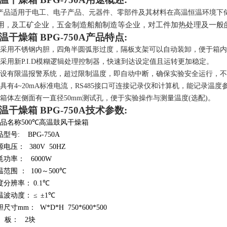
产品适用于电工、电子产品、元器件、零部件及其材料在高温恒温环境下
用
工矿企业，五金制造船舶制造等企业，对工件加热处理及一般
，及
温干燥箱 BPG-
750
A产品特点:
采用不锈钢内胆，四角半圆弧形过度，隔板支架可以自动装卸，便于箱内
采用新
P.I.D
模糊逻辑处理控制器，快速到达设定值且运转更加稳定。
设有限温报警系统，超过限制温度，即自动中断，确保实验安全运行，不
具有
4~20mA
标准电流，
RS485
接口可连接记录仪和计算机，能记录温度
箱体左侧面有一直径
50mm
测试孔，便于实验操作与测量温度
(
选配
)
。
温干燥箱 BPG-
750
A技术参数:
产品名称
5
00℃
高温鼓风干燥箱
品型号
: BPG-750A
源电压
：
380V 50HZ
耗功率
：
6000W
温范围
：
100
～5
00℃
度分辨率
：
0.1℃
温波动度
：
≤
±
1
℃
胆
尺寸
mm
：
W*D*H 750*600*500
 板
：
2块