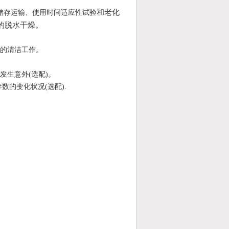
和老化
储存运输、使用时间适应性试验
的脱水干燥。
的清洁工作。
发生意外
(
选配
)
。
参数的变化状况
(
选配
).