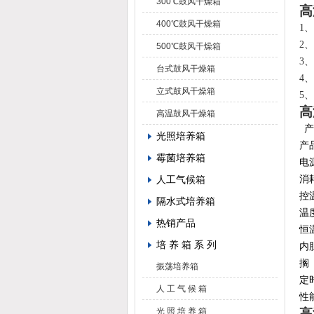
300℃鼓风干燥箱
高
400℃鼓风干燥箱
1
、
2
、
500℃鼓风干燥箱
3
、
台式鼓风干燥箱
4
、
立式鼓风干燥箱
5
、
高
高温鼓风干燥箱
光照培养箱
产
霉菌培养箱
电
人工气候箱
消
控
隔水式培养箱
温
热销产品
恒
培 养 箱 系 列
内
搁
振荡培养箱
定
人 工 气 候 箱
性
光 照 培 养 箱
高