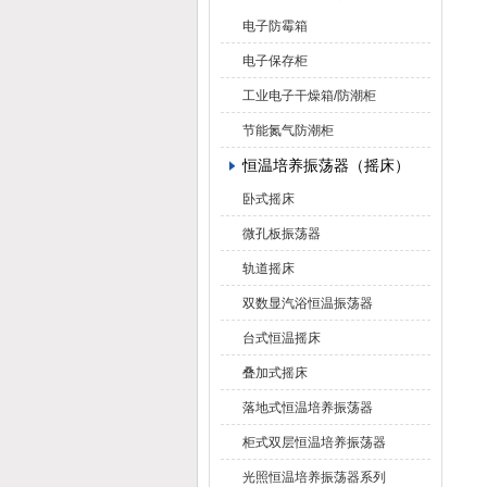
电子防霉箱
电子保存柜
工业电子干燥箱/防潮柜
节能氮气防潮柜
恒温培养振荡器（摇床）
卧式摇床
微孔板振荡器
轨道摇床
双数显汽浴恒温振荡器
台式恒温摇床
叠加式摇床
落地式恒温培养振荡器
柜式双层恒温培养振荡器
光照恒温培养振荡器系列