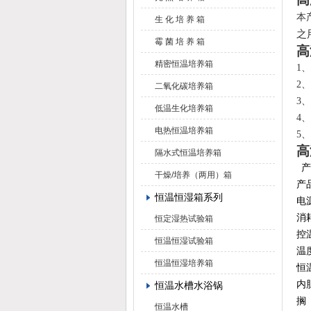
本
生 化 培 养 箱
之
霉 菌 培 养 箱
高
精密恒温培养箱
1
、
2
、
二氧化碳培养箱
3
、
低温生化培养箱
4
、
电热恒温培养箱
5
、
高
隔水式恒温培养箱
干燥/培养（两用）箱
产
恒温恒湿箱系列
电
消
恒定湿热试验箱
控
恒温恒湿试验箱
温
恒温恒湿培养箱
恒
内
恒温水槽水浴锅
搁
恒温水槽