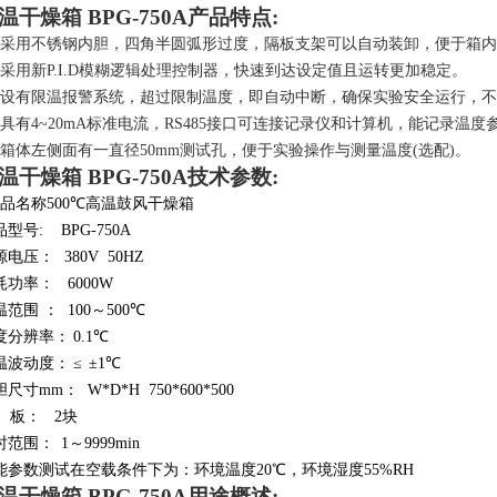
温干燥箱 BPG-
750
A产品特点:
采用不锈钢内胆，四角半圆弧形过度，隔板支架可以自动装卸，便于箱内
采用新
P.I.D
模糊逻辑处理控制器，快速到达设定值且运转更加稳定。
设有限温报警系统，超过限制温度，即自动中断，确保实验安全运行，不
具有
4~20mA
标准电流，
RS485
接口可连接记录仪和计算机，能记录温度
箱体左侧面有一直径
50mm
测试孔，便于实验操作与测量温度
(
选配
)
。
温干燥箱 BPG-
750
A技术参数:
产品名称
5
00℃
高温鼓风干燥箱
品型号
: BPG-750A
源电压
：
380V 50HZ
耗功率
：
6000W
温范围
：
100
～5
00℃
度分辨率
：
0.1℃
温波动度
：
≤
±
1
℃
胆
尺寸
mm
：
W*D*H 750*600*500
 板
：
2块
时范围
：
1
～
9999min
能参数测试在空载条件下为：环境温度20℃
，环境湿度
5
5
%RH
温干燥箱 BPG-
750
A用途概述: