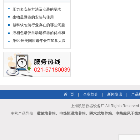
压力表安装方法及安装的要求
生物显微镜的安装与使用
塑料软包装行业存在的哪些问题
液相色谱仪自动进样器的优点和
维护
第60届美国质谱年会在加拿大温
哥华会展中心举行
首 页
|
企业简介
|
新闻资讯
|
产品
上海凯朗仪器设备厂 All Rights Reserv
主营产品导航：
霉菌培养箱、电热恒温培养箱、隔水式培养箱、电热鼓风干燥箱