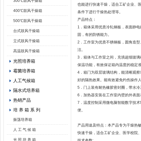
300℃鼓风干燥箱
也能进行快速干燥，适合工矿企业、
400℃鼓风干燥箱
条件下进行干燥热处理等。
产品特点：
500℃鼓风干燥箱
1．箱体采用优质冷轧钢板，表面静电
台式鼓风干燥箱
固，有的防锈能力。
立式鼓风干燥箱
2．工作室为优质不锈钢板，圆角造型
洁。
高温鼓风干燥箱
3．箱体与工作室之间，充填超细玻璃
光照培养箱
保温功能，有效保证箱内温度的稳定
霉菌培养箱
4．箱门为双层玻璃结构，能清晰观察
好的隔热效果。能有效避免灼伤操作
人工气候箱
5．门上装有耐热橡胶密封圈，带水冷
隔水式培养箱
6．加热器安装在工作室内壁的外表面
热销产品
7．温度控制采用微电脑智能数字技术
培 养 箱 系 列
便。
振荡培养箱
产品用途及特点：本产品专为干燥热
人 工 气 候 箱
快速干燥，适合工矿企业、医学校院
光 照 培 养 箱
技术参数: