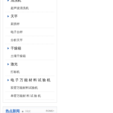
清洗机
超声波清洗机
天平
厨房秤
电子台秤
分析天平
干燥箱
土壤干燥箱
激光
打标机
电 子 万 能 材 料 试 验 机
双臂万能材料试验机
单臂万能材 料 试 验 机
热点新闻
Hot
ROME+