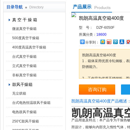
产品展示
目录导航
Directory
Products
上海凯朗仪器设备厂
凯朗高温真空箱400度
真 空 干 燥 箱
型 号：
DZF-6050F
微波真空干燥箱
所属分类：
18600
500度真空干燥箱
分享到：
400度高温真空干燥箱
凯朗高温真空箱400度
台式真空干燥箱
1．箱体采用优质冷轧钢板，表
立式真空干燥箱
防锈能力。
非标真空干燥箱
2．工作室为优质不锈钢板，
鼓风干燥箱
咨询订购
3．箱体与工作室之间，充填
无尘烘箱
能，有效保证箱内温度的稳定
凯朗高温真空箱400度产品概述
台式电热恒温鼓风干燥箱
凯朗高温真空
电热鼓风干燥箱
产品用途及特点：
本产品专为干燥热
250℃鼓风干燥箱
而设计，能够向内部充入惰性气体，