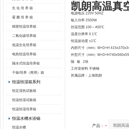
凯朗高温真空
生 化 培 养 箱
电源电压 220V 50HZ
霉 菌 培 养 箱
输入功率 2500W
精密恒温培养箱
控温范围 100～400℃
温度分辨率 0.1℃
二氧化碳培养箱
恒温波动度 ±1℃
低温生化培养箱
内胆尺寸（mm）W×D×H 415x370x3
电热恒温培养箱
外型尺寸（mm）W×D×H
740x560x5
隔 板 2块
隔水式恒温培养箱
工作室材料 不锈钢
干燥/培养（两用）箱
所属品牌：上海凯朗
恒温恒湿箱系列
恒定湿热试验箱
恒温恒湿试验箱
恒温恒湿培养箱
恒温水槽水浴锅
产品：
恒温水槽