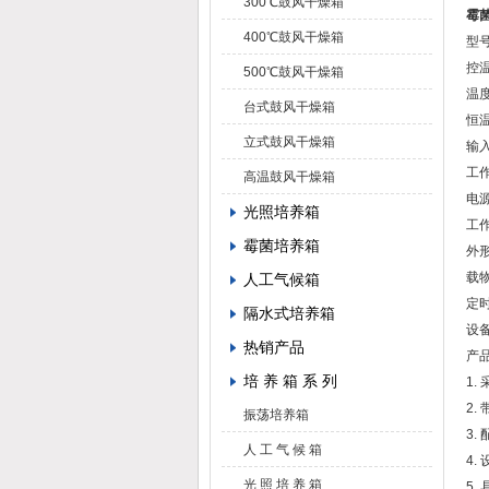
300℃鼓风干燥箱
霉
400℃鼓风干燥箱
型号
控温
500℃鼓风干燥箱
温度
台式鼓风干燥箱
恒
立式鼓风干燥箱
输入
工
高温鼓风干燥箱
电源
光照培养箱
工作
霉菌培养箱
外形
载
人工气候箱
定时
隔水式培养箱
设
热销产品
产
培 养 箱 系 列
1
2
振荡培养箱
3.
人 工 气 候 箱
4
光 照 培 养 箱
5.