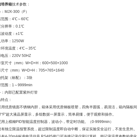
菌培养箱
技术参数：
：MJX-300（F）
范围：4℃～60℃
分辨率：0.1℃
温波动度：±1℃
功率：1250W
作环境温度：4℃～35℃
电压：220V 50HZ
室尺寸（mm）W×D×H：600×500×1000
尺寸（mm）W×D×H：705×765×1640
物托架（标配）：3块
范围：1～9999min
备：内部已配置紫外灯管
品特点：
. 采用优质镜面不锈钢内胆，箱体采用优质钢板喷塑，四角半圆弧，易清洁，箱内隔板
. 带“F"超大液晶屏显示，多组数据一屏显示，简单易懂，便于观察和操作。
 配用上模糊PID智能温度控制器，波动小，带定时功能。（0-9999min）
. 设有独立限温报警系统，超过限制温度即自动中断，保证实验安全运行，不发生意外
 具有4-20mA标准电流信号 RS485接口可连接记录仪和计算机，能记录温度参数的