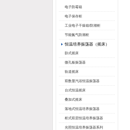
电子防霉箱
电子保存柜
工业电子干燥箱/防潮柜
节能氮气防潮柜
恒温培养振荡器（摇床）
卧式摇床
微孔板振荡器
轨道摇床
双数显汽浴恒温振荡器
台式恒温摇床
叠加式摇床
落地式恒温培养振荡器
柜式双层恒温培养振荡器
光照恒温培养振荡器系列