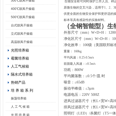
300℃鼓风干燥箱
生物安全柜可同时保护工作人员、样
原微生物的交叉污染，适用于
1、2
400℃鼓风干燥箱
供更全面的生物安全保护和更舒适的
500℃鼓风干燥箱
标本等具有感染性的实验材料。
（全钢智能
型）
生
台式鼓风干燥箱
外形尺寸（
mm）W×D×H： 1200×
立式鼓风干燥箱
净化区尺寸（
mm）W×D×H： 100
高温鼓风干燥箱
净化效率：
100级（美国联邦标准
光照培养箱
重量： 160kg
平均风速：0.25-0.5m/s
霉菌培养箱
前面吸入风速：
≥0.5m/s
人工气候箱
功耗：
800W
隔水式培养箱
平均菌落数：
≤0.5个/皿.时
热销产品
噪音：
≤65
dB
振动半峰值：
≤3μm
培 养 箱 系 列
电源电压：
220V 50HZ
振荡培养箱
进风过滤器尺寸（长
L×宽W×高
人 工 气 候 箱
排风过滤器尺寸（长
L×宽W×高
照明灯（
LED）/杀菌灯（T5一体
光 照 培 养 箱