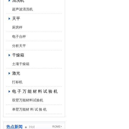
清洗机
超声波清洗机
天平
厨房秤
电子台秤
分析天平
干燥箱
土壤干燥箱
激光
打标机
电 子 万 能 材 料 试 验 机
双臂万能材料试验机
单臂万能材 料 试 验 机
热点新闻
Hot
ROME+