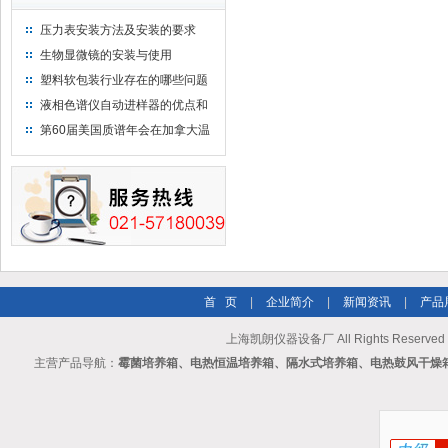
压力表安装方法及安装的要求
生物显微镜的安装与使用
塑料软包装行业存在的哪些问题
液相色谱仪自动进样器的优点和
维护
第60届美国质谱年会在加拿大温
哥华会展中心举行
首 页
|
企业简介
|
新闻资讯
|
产品
上海凯朗仪器设备厂 All Rights Reserv
主营产品导航：
霉菌培养箱、电热恒温培养箱、隔水式培养箱、电热鼓风干燥箱