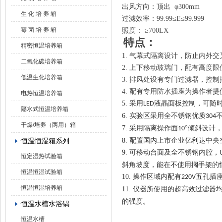
出风方向：顶出
φ300
mm
生 化 培 养 箱
过滤效率：
99.99≤E≤99.999
霉 菌 培 养 箱
照度：
≥700LX
特点：
精密恒温培养箱
1.
气幕式隔离设计，防止内外交
二氧化碳培养箱
2.
上下移动玻璃门，配有高度限
低温生化培养箱
3.
排风处设有专门过滤器，控制
4.
配有专用防水插座为操作者提
电热恒温培养箱
5.
采用
液晶面板控制，可随
LED
隔水式恒温培养箱
6.
实验区采用全不锈钢优质
304
干燥/培养（两用）箱
7.
采用隔离操作面
°倾斜设计
10
恒温恒湿箱系列
8.
配置国内上市企业亿利达中央
9.
可移动台面及全不锈钢内腔，
恒定湿热试验箱
斜角坡度，能在不使用搁手架的
恒温恒湿试验箱
10.
操作区域内配有
五孔插
220V
恒温恒湿培养箱
11.
仪器所使用的超高效过滤器
的强度。
恒温水槽水浴锅
恒温水槽