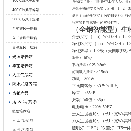
300℃鼓风干燥箱
生物安全柜可同时保护工作人员、样
原微生物的交叉污染，适用于
1、2
400℃鼓风干燥箱
供更全面的生物安全保护和更舒适的
500℃鼓风干燥箱
标本等具有感染性的实验材料。
（全钢智能
型）
生
台式鼓风干燥箱
外形尺寸（
mm）W×D×H： 1200×
立式鼓风干燥箱
净化区尺寸（
mm）W×D×H： 100
高温鼓风干燥箱
净化效率：
100级（美国联邦标准
光照培养箱
重量： 160kg
平均风速：0.25-0.5m/s
霉菌培养箱
前面吸入风速：
≥0.5m/s
人工气候箱
功耗：
800W
隔水式培养箱
平均菌落数：
≤0.5个/皿.时
热销产品
噪音：
≤65
dB
振动半峰值：
≤3μm
培 养 箱 系 列
电源电压：
220V 50HZ
振荡培养箱
进风过滤器尺寸（长
L×宽W×高
人 工 气 候 箱
排风过滤器尺寸（长
L×宽W×高
照明灯（
LED）/杀菌灯（T5一体
光 照 培 养 箱