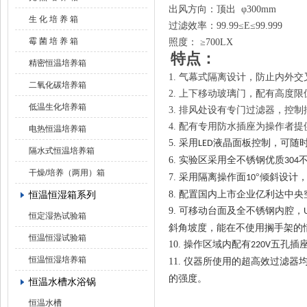
出风方向：顶出
φ300
mm
生 化 培 养 箱
过滤效率：
99.99≤E≤99.999
霉 菌 培 养 箱
照度：
≥700LX
特点：
精密恒温培养箱
1.
气幕式隔离设计，防止内外交
二氧化碳培养箱
2.
上下移动玻璃门，配有高度限
低温生化培养箱
3.
排风处设有专门过滤器，控制
4.
配有专用防水插座为操作者提
电热恒温培养箱
5.
采用
液晶面板控制，可随
LED
隔水式恒温培养箱
6.
实验区采用全不锈钢优质
304
干燥/培养（两用）箱
7.
采用隔离操作面
°倾斜设计
10
恒温恒湿箱系列
8.
配置国内上市企业亿利达中央
9.
可移动台面及全不锈钢内腔，
恒定湿热试验箱
斜角坡度，能在不使用搁手架的
恒温恒湿试验箱
10.
操作区域内配有
五孔插
220V
恒温恒湿培养箱
11.
仪器所使用的超高效过滤器
的强度。
恒温水槽水浴锅
恒温水槽