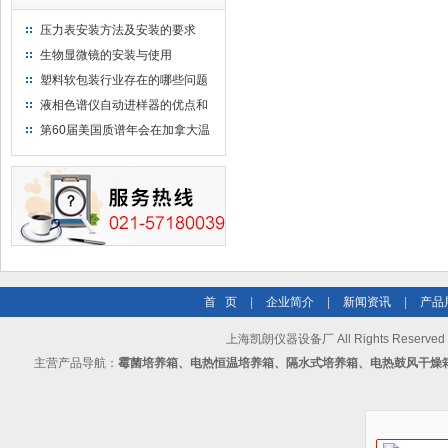
压力表安装方法及安装的要求
生物显微镜的安装与使用
塑料软包装行业存在的哪些问题
液相色谱仪自动进样器的优点和
维护
第60届美国质谱年会在加拿大温
哥华会展中心举行
首 页
|
企业简介
|
新闻资讯
|
产品
上海凯朗仪器设备厂 All Rights Reserv
主营产品导航：
霉菌培养箱、电热恒温培养箱、隔水式培养箱、电热鼓风干燥箱