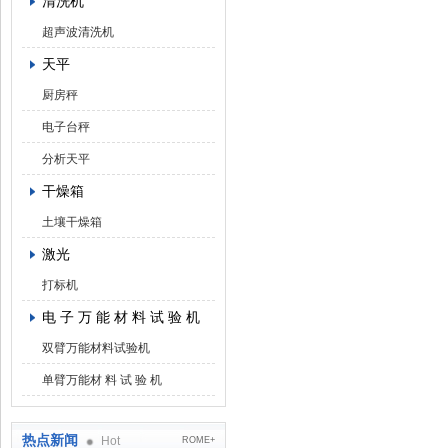
清洗机
超声波清洗机
天平
厨房秤
电子台秤
分析天平
干燥箱
土壤干燥箱
激光
打标机
电 子 万 能 材 料 试 验 机
双臂万能材料试验机
单臂万能材 料 试 验 机
热点新闻
Hot
ROME+