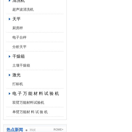
清洗机
超声波清洗机
天平
厨房秤
电子台秤
分析天平
干燥箱
土壤干燥箱
激光
打标机
电 子 万 能 材 料 试 验 机
双臂万能材料试验机
单臂万能材 料 试 验 机
热点新闻
Hot
ROME+