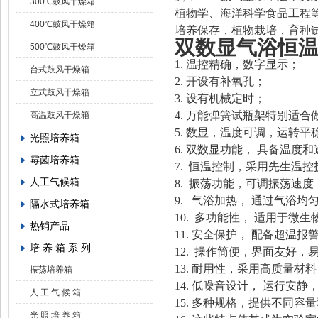
300℃鼓风干燥箱
植物学、海洋科学食品工程
400℃鼓风干燥箱
培养保存，植物栽培，育种
双数显气浴恒
500℃鼓风干燥箱
1.
温控精确，数字显示；
台式鼓风干燥箱
2.
开设有补氧孔；
立式鼓风干燥箱
3.
设有机械定时；
4.
万能弹簧试瓶架特别适合
高温鼓风干燥箱
5.
数显，温度可调，运转平
光照培养箱
6.
双数显功能，
具备温度和
霉菌培养箱
7.
恒温控制，采用先生温控
人工气候箱
8.
振荡功能，可调振荡速度
9.
气浴加热，
通过气浴均
隔水式培养箱
10.
多功能性，
适用于微生
热销产品
11.
安全保护，
配备超温报
培 养 箱 系 列
12.
操作简便，界面友好，
13.
耐用性，采用高质量材料
振荡培养箱
14.
低噪音设计，
运行安静
人 工 气 候 箱
15.
多种规格，提供不同容量
光 照 培 养 箱