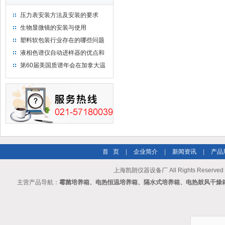
压力表安装方法及安装的要求
生物显微镜的安装与使用
塑料软包装行业存在的哪些问题
液相色谱仪自动进样器的优点和
维护
第60届美国质谱年会在加拿大温
哥华会展中心举行
首 页
|
企业简介
|
新闻资讯
|
产品
上海凯朗仪器设备厂 All Rights Reserv
主营产品导航：
霉菌培养箱、电热恒温培养箱、隔水式培养箱、电热鼓风干燥箱