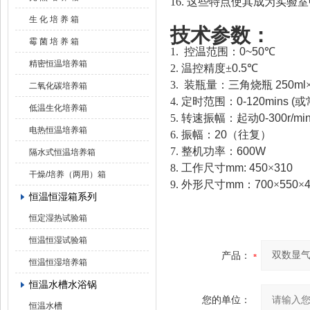
16.
这些特点使其成为实验室
生 化 培 养 箱
技术参数：
霉 菌 培 养 箱
1.
控温范围：
0~50
℃
精密恒温培养箱
2.
温控精度
±
0.5
℃
3.
装瓶量：三角烧瓶
250ml
二氧化碳培养箱
4.
定时范围：
0-120
mins (
或
低温生化培养箱
5.
转速振幅：起动
0-300
r/mi
电热恒温培养箱
6.
振幅：
20
（往复）
7.
整机功率：
600W
隔水式恒温培养箱
8.
工作尺寸
mm: 450
×
310
干燥/培养（两用）箱
9.
外形尺寸
mm
：
700
×
550
×
恒温恒湿箱系列
恒定湿热试验箱
恒温恒湿试验箱
产品：
恒温恒湿培养箱
恒温水槽水浴锅
您的单位：
恒温水槽