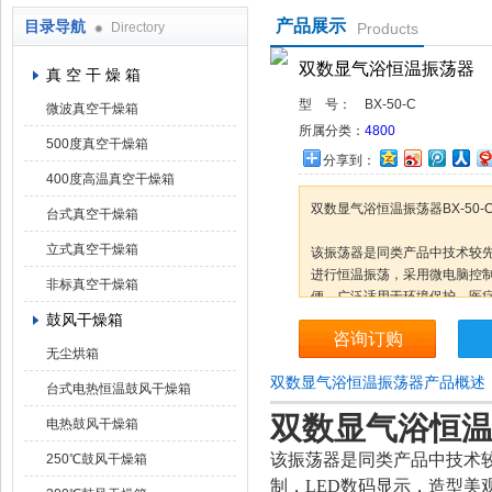
产品展示
目录导航
Directory
Products
上海凯朗仪器设备厂
双数显气浴恒温振荡器
真 空 干 燥 箱
型 号：
BX-50-C
微波真空干燥箱
所属分类：
4800
500度真空干燥箱
分享到：
400度高温真空干燥箱
双数显气浴恒温振荡器BX-50
台式真空干燥箱
立式真空干燥箱
该振荡器是同类产品中技术较先
进行恒温振荡，采用微电脑控制
非标真空干燥箱
便。广泛适用于环境保护，医
鼓风干燥箱
科学食品工程等科研，生产部门
咨询订购
毒、霉菌、微生物的培养保存
无尘烘箱
温设备。
双数显气浴恒温振荡器产品概述
台式电热恒温鼓风干燥箱
双数显气浴恒
电热鼓风干燥箱
该振荡器是同类产品中技术
250℃鼓风干燥箱
制，
LED数码显示，造型