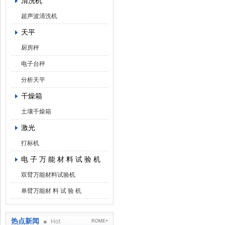
清洗机
超声波清洗机
天平
厨房秤
电子台秤
分析天平
干燥箱
土壤干燥箱
激光
打标机
电 子 万 能 材 料 试 验 机
双臂万能材料试验机
单臂万能材 料 试 验 机
热点新闻
Hot
ROME+