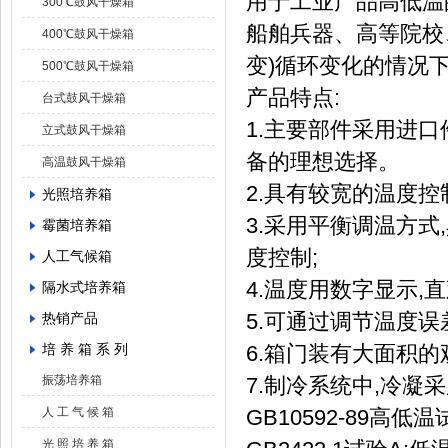
用于工业产品高低温
300℃鼓风干燥箱
船舶兵器、高等院校
400℃鼓风干燥箱
变)循环变化的情况
500℃鼓风干燥箱
产品特点:
台式鼓风干燥箱
1.主要部件采用进口
立式鼓风干燥箱
备的理想选择。
高温鼓风干燥箱
2.具有较宽的温度控
光照培养箱
3.采用平衡调温方
霉菌培养箱
度控制;
人工气候箱
4.温度用数字显示,直
隔水式培养箱
5.可通过调节温度误
热销产品
培 养 箱 系 列
6.箱门装有大面积的
振荡培养箱
7.制冷系统中,冷凝
人 工 气 候 箱
GB10592-89高
光 照 培 养 箱