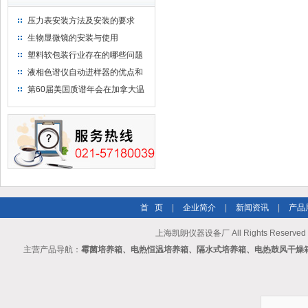
压力表安装方法及安装的要求
生物显微镜的安装与使用
塑料软包装行业存在的哪些问题
液相色谱仪自动进样器的优点和
维护
第60届美国质谱年会在加拿大温
哥华会展中心举行
首 页
|
企业简介
|
新闻资讯
|
产品
上海凯朗仪器设备厂 All Rights Reserv
主营产品导航：
霉菌培养箱、电热恒温培养箱、隔水式培养箱、电热鼓风干燥箱