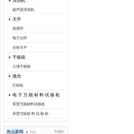
清洗机
超声波清洗机
天平
厨房秤
电子台秤
分析天平
干燥箱
土壤干燥箱
激光
打标机
电 子 万 能 材 料 试 验 机
双臂万能材料试验机
单臂万能材 料 试 验 机
热点新闻
Hot
ROME+