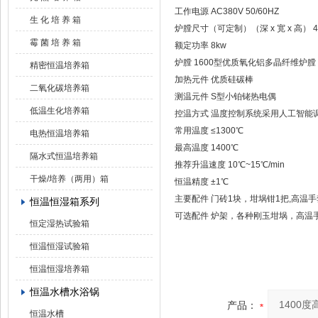
工作电源 AC380V 50/60HZ
生 化 培 养 箱
炉膛尺寸（可定制）（深 x 宽 x 高） 40
霉 菌 培 养 箱
额定功率 8kw
炉膛 1600型优质氧化铝多晶纤维炉
精密恒温培养箱
加热元件 优质硅碳棒
二氧化碳培养箱
测温元件 S型小铂铑热电偶
低温生化培养箱
控温方式 温度控制系统采用人工智能调节
常用温度 ≤1300℃
电热恒温培养箱
最高温度 1400℃
隔水式恒温培养箱
推荐升温速度 10℃~15℃/min
干燥/培养（两用）箱
恒温精度 ±1℃
主要配件 门砖1块，坩埚钳1把,高温
恒温恒湿箱系列
可选配件 炉架，各种刚玉坩埚，高温
恒定湿热试验箱
恒温恒湿试验箱
恒温恒湿培养箱
恒温水槽水浴锅
产品：
恒温水槽