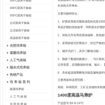
铝多晶体纤维无机材料；炉体为双层
300℃鼓风干燥箱
长加热元件寿命。
400℃鼓风干燥箱
主要功能和特点：
500℃鼓风干燥箱
1、炉膛采用真空吸附成型的优质16
台式鼓风干燥箱
率及炉膛的加热效率，同时延长炉膛
立式鼓风干燥箱
2、加热元件采用优质硅碳棒，发热效
高温鼓风干燥箱
3、采用拼搭式炉膛设计，经过严格的
光照培养箱
4、侧开式炉门，具开门断电功能；
霉菌培养箱
5、预留了数据转换接口，，与计算
人工气候箱
记录装置，实现数据的存储、输出；
隔水式培养箱
6、具有超温报警断电功能及漏电保护
热销产品
主要用途和适用范围：
培 养 箱 系 列
高校、科研院所、工矿企业做粉末焙
振荡培养箱
1400度
高温
马弗炉
人 工 气 候 箱
产品型号 BX-8-14TC
光 照 培 养 箱