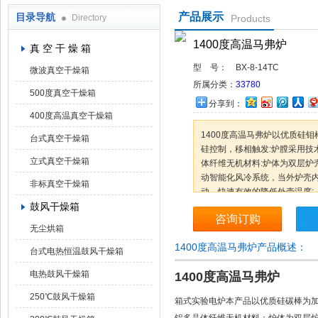
产品展示
目录导航
Directory
Products
上海凯朗仪器设备厂
1400度高温马弗炉
真 空 干 燥 箱
型 号：
BX-8-14TC
微波真空干燥箱
所属分类：
33780
500度真空干燥箱
分享到：
400度高温真空干燥箱
1400度高温马弗炉以优质硅
台式真空干燥箱
硅控制，移相触发:炉膛采用技
立式真空干燥箱
体纤维无机材料:炉体为双层炉
动智能化风冷系统，当外炉壳内
非标真空干燥箱
动，快速有效的降低外壳温度;
鼓风干燥箱
咨询订购
无尘烘箱
1400度高温马弗炉产品概述：
台式电热恒温鼓风干燥箱
电热鼓风干燥箱
1400度
高温
马弗炉
250℃鼓风干燥箱
箱式实验电炉本产品以优质硅碳棒为加