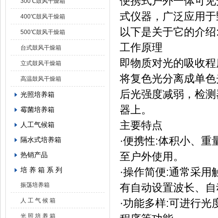
便携式户外一体可见
300℃鼓风干燥箱
式仪器，广泛应用于
400℃鼓风干燥箱
以下是关于它的介绍
500℃鼓风干燥箱
工作原理
台式鼓风干燥箱
即物质对光的吸收程
立式鼓风干燥箱
将复色光分离成单色
高温鼓风干燥箱
后光强度减弱，检测
光照培养箱
器上。
霉菌培养箱
主要特点
人工气候箱
·便携性:体积小、
隔水式培养箱
至户外使用。
热销产品
培 养 箱 系 列
·操作简便:通常采
振荡培养箱
有自动设置波长、自
人 工 气 候 箱
·功能多样:可进行
光 照 培 养 箱