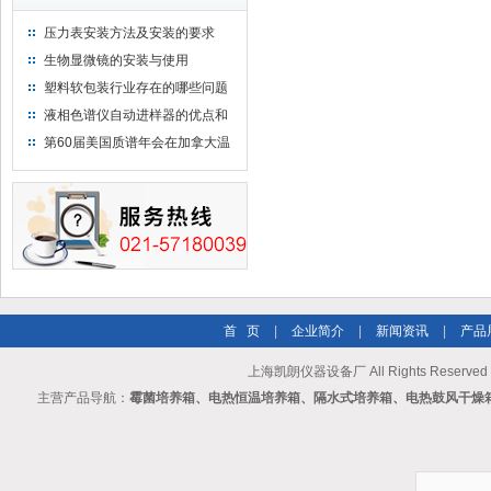
压力表安装方法及安装的要求
生物显微镜的安装与使用
塑料软包装行业存在的哪些问题
液相色谱仪自动进样器的优点和
维护
第60届美国质谱年会在加拿大温
哥华会展中心举行
首 页
|
企业简介
|
新闻资讯
|
产品
上海凯朗仪器设备厂 All Rights Reserv
主营产品导航：
霉菌培养箱、电热恒温培养箱、隔水式培养箱、电热鼓风干燥箱