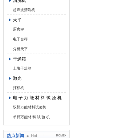
清洗机
超声波清洗机
天平
厨房秤
电子台秤
分析天平
干燥箱
土壤干燥箱
激光
打标机
电 子 万 能 材 料 试 验 机
双臂万能材料试验机
单臂万能材 料 试 验 机
热点新闻
Hot
ROME+