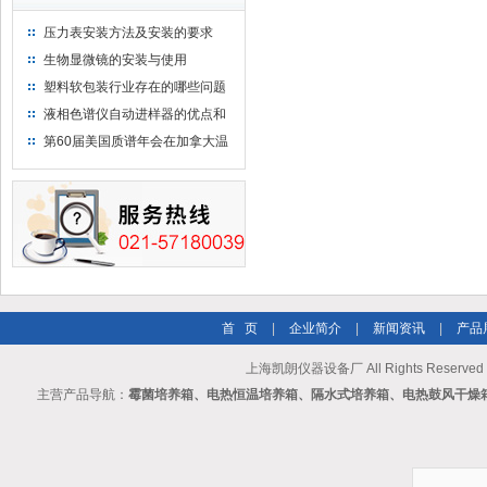
压力表安装方法及安装的要求
生物显微镜的安装与使用
塑料软包装行业存在的哪些问题
液相色谱仪自动进样器的优点和
维护
第60届美国质谱年会在加拿大温
哥华会展中心举行
首 页
|
企业简介
|
新闻资讯
|
产品
上海凯朗仪器设备厂 All Rights Reserv
主营产品导航：
霉菌培养箱、电热恒温培养箱、隔水式培养箱、电热鼓风干燥箱