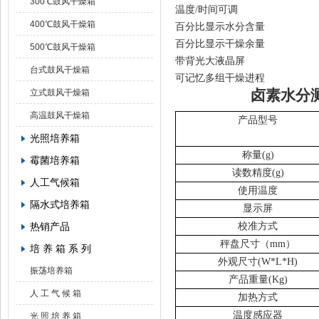
300℃鼓风干燥箱
温度
/
时间可
400℃鼓风干燥箱
百分比显示水分含量
百分比显示干燥余量
500℃鼓风干燥箱
带背光大液晶屏
台式鼓风干燥箱
可记忆多组干燥进程
卤素水分
立式鼓风干燥箱
高温鼓风干燥箱
产品型号
光照培养箱
称量
(g)
霉菌培养箱
读数精度
(g)
人工气候箱
使用温度
隔水式培养箱
显示屏
热销产品
校准方式
秤盘尺寸
（
mm
）
培 养 箱 系 列
外观尺寸
(W*L*H)
振荡培养箱
产品重量
(Kg)
人 工 气 候 箱
加热方式
温度感应器
光 照 培 养 箱