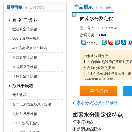
产品展示
目录导航
Directory
Products
上海凯朗仪器设备厂
卤素水分测定仪
真 空 干 燥 箱
型 号：
DH-105MW
微波真空干燥箱
所属分类：
3960
500度真空干燥箱
分享到：
400度高温真空干燥箱
卤素水分测定仪
台式真空干燥箱
1. 全自动加热舱舱门双驱动
立式真空干燥箱
对自动化检测的要求；
2. 7寸高清智能触控显示屏，
非标真空干燥箱
比/干重重量 直接显示；
鼓风干燥箱
3. 230℃极限加热温度，满
咨询订购
4. 样品有效放置加热舱高度35m
无尘烘箱
5. 样品测试可视窗，实时监测
卤素水分测定仪产品概述：
台式电热恒温鼓风干燥箱
电热鼓风干燥箱
卤素水分测定仪
特点
卤素灯加热
250℃鼓风干燥箱
不锈钢加热腔体