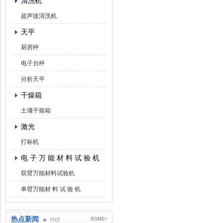
清洗机
超声波清洗机
天平
厨房秤
电子台秤
分析天平
干燥箱
土壤干燥箱
激光
打标机
电 子 万 能 材 料 试 验 机
双臂万能材料试验机
单臂万能材 料 试 验 机
热点新闻
Hot
ROME+