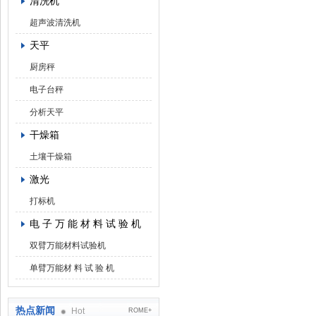
清洗机
超声波清洗机
天平
厨房秤
电子台秤
分析天平
干燥箱
土壤干燥箱
激光
打标机
电 子 万 能 材 料 试 验 机
双臂万能材料试验机
单臂万能材 料 试 验 机
热点新闻
Hot
ROME+