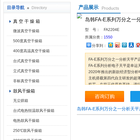
产品展示
目录导航
Directory
Products
上海凯朗仪器设备厂
岛韩FA-E系列万分之一
真 空 干 燥 箱
型 号：
FA2204E
微波真空干燥箱
所属分类：
1550
500度真空干燥箱
分享到：
400度高温真空干燥箱
FA-E系列万分之一分析天平产
台式真空干燥箱
FA-E系列分析电子天平是幸运
立式真空干燥箱
2020年推出的新款经济型分析
主机搭载第四代自主研发的超
非标真空干燥箱
机芯，在前三代原有基础，进
鼓风干燥箱
的改革，突破了原有的厚重笨
咨询订购
小巧灵活，拓宽了杠杆的范围
无尘烘箱
更高，整体机芯变小，使簧片
岛韩FA-E系列万分之一分析天
变小，运输更安全，
台式电热恒温鼓风干燥箱
整机尺寸的减小让工作区域有
电热鼓风干燥箱
250℃鼓风干燥箱