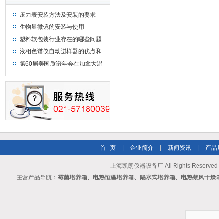
压力表安装方法及安装的要求
生物显微镜的安装与使用
塑料软包装行业存在的哪些问题
液相色谱仪自动进样器的优点和
维护
第60届美国质谱年会在加拿大温
哥华会展中心举行
首 页
|
企业简介
|
新闻资讯
|
产品
上海凯朗仪器设备厂 All Rights Reserv
主营产品导航：
霉菌培养箱、电热恒温培养箱、隔水式培养箱、电热鼓风干燥箱