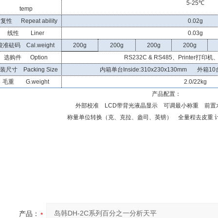
5-25℃
temp
复性 Repeat ability
0.02g
线性 Liner
0.03g
校准砝码 Cal.weight
200g
200g
200g
200g
选购件 Option
RS232C & RS485、Printer打印机、D
装尺寸 Packing Size
内箱单台Inside:310x230x130mm 外箱10台 O
毛重 G.weight
2.0/22kg
产品配置：
外部校准 LCD带背光液晶显示 可调最小称重 前置
称量单位转换（克、克拉、盎司、英镑） 全量程去皮重 
产品：