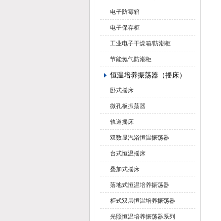
电子防霉箱
电子保存柜
工业电子干燥箱/防潮柜
节能氮气防潮柜
恒温培养振荡器（摇床）
卧式摇床
微孔板振荡器
轨道摇床
双数显汽浴恒温振荡器
台式恒温摇床
叠加式摇床
落地式恒温培养振荡器
柜式双层恒温培养振荡器
光照恒温培养振荡器系列