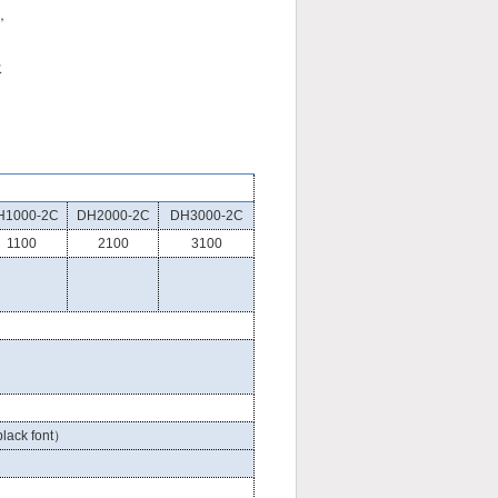
，
，
水
、
H1000-2C
DH2000-2C
DH3000-2C
1100
2100
3100
black font）