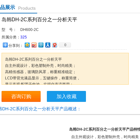
品展示
Products
岛韩DH-2C系列百分之一分析天平
型 号：
DH600-2C
所属分类：
325
0
分享到：
岛韩DH-2C系列百分之一分析天平
自主外观设计，彩色塑制外壳，时尚精美；
高精传感器，玻璃防风罩，称重精准稳定；
LCD带背光液晶显示，五键操作，称重简便，
显示直观;配置干电池，实现交直流两用；
前置水平指示器，调整水平更简便；具有
咨询订购
加入收藏
称重、去皮、计数、单位转换等功能。
韩DH-2C系列百分之一分析天平产品概述：
岛韩DH-2C系列百分之一分析天平产品特
自主外观设计，彩色塑制外壳，时尚精美