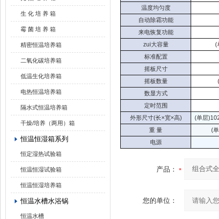
温度均匀度
生 化 培 养 箱
自动除霜功能
霉 菌 培 养 箱
来电恢复功能
zui大容量
(
精密恒温培养箱
标准配置
二氧化碳培养箱
摇板尺寸
低温生化培养箱
摇板数量
电热恒温培养箱
数显方式
定时范围
隔水式恒温培养箱
外形尺寸(长×宽×高)
(单层)10
干燥/培养（两用）箱
重 量
(单
恒温恒湿箱系列
电源
恒定湿热试验箱
产品：
恒温恒湿试验箱
恒温恒湿培养箱
您的单位：
恒温水槽水浴锅
恒温水槽