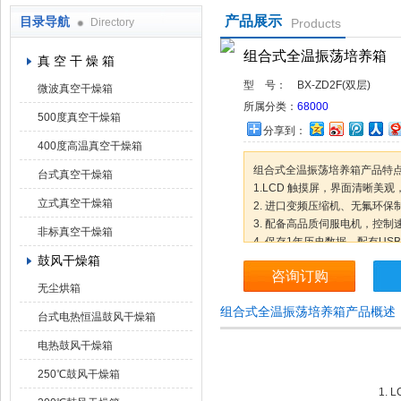
产品展示
目录导航
Directory
Products
上海凯朗仪器设备厂
组合式全温振荡培养箱
真 空 干 燥 箱
型 号：
BX-ZD2F(双层)
微波真空干燥箱
所属分类：
68000
500度真空干燥箱
分享到：
400度高温真空干燥箱
组合式全温振荡培养箱产品特
台式真空干燥箱
1.LCD 触摸屏，界面清晰美
立式真空干燥箱
2. 进口变频压缩机、无氟环
3. 配备高品质伺服电机，控
非标真空干燥箱
4. 保存1年历史数据，配有U
鼓风干燥箱
5. 预约启动功能，可根据用
咨询订购
无尘烘箱
组合式全温振荡培养箱产品概述
台式电热恒温鼓风干燥箱
电热鼓风干燥箱
250℃鼓风干燥箱
1.