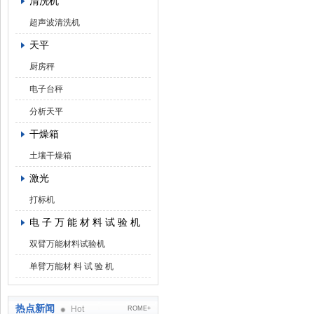
清洗机
超声波清洗机
天平
厨房秤
电子台秤
分析天平
干燥箱
土壤干燥箱
激光
打标机
电 子 万 能 材 料 试 验 机
双臂万能材料试验机
单臂万能材 料 试 验 机
热点新闻
Hot
ROME+