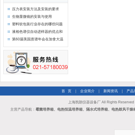
压力表安装方法及安装的要求
生物显微镜的安装与使用
塑料软包装行业存在的哪些问题
液相色谱仪自动进样器的优点和
维护
第60届美国质谱年会在加拿大温
哥华会展中心举行
首 页
|
企业简介
|
新闻资讯
|
产品
上海凯朗仪器设备厂 All Rights Reserv
主营产品导航：
霉菌培养箱、电热恒温培养箱、隔水式培养箱、电热鼓风干燥箱