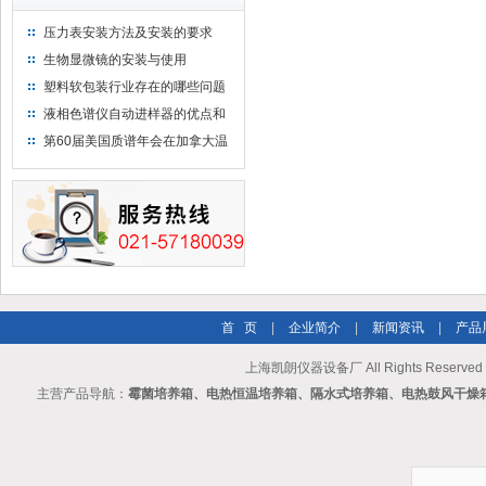
压力表安装方法及安装的要求
生物显微镜的安装与使用
塑料软包装行业存在的哪些问题
液相色谱仪自动进样器的优点和
维护
第60届美国质谱年会在加拿大温
哥华会展中心举行
首 页
|
企业简介
|
新闻资讯
|
产品
上海凯朗仪器设备厂 All Rights Reserv
主营产品导航：
霉菌培养箱、电热恒温培养箱、隔水式培养箱、电热鼓风干燥箱