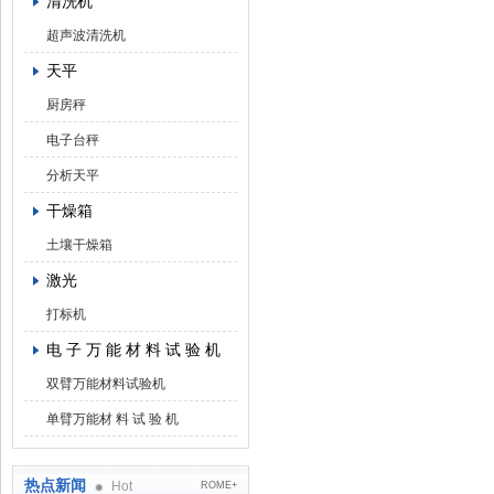
清洗机
超声波清洗机
天平
厨房秤
电子台秤
分析天平
干燥箱
土壤干燥箱
激光
打标机
电 子 万 能 材 料 试 验 机
双臂万能材料试验机
单臂万能材 料 试 验 机
热点新闻
Hot
ROME+