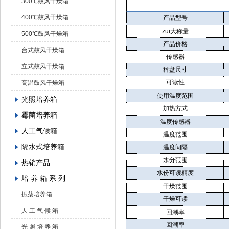
300℃鼓风干燥箱
400℃鼓风干燥箱
产品型号
zui大称量
500℃鼓风干燥箱
产品价格
台式鼓风干燥箱
传感器
立式鼓风干燥箱
秤盘尺寸
可读性
高温鼓风干燥箱
使用温度范围
光照培养箱
加热方式
霉菌培养箱
温度传感器
人工气候箱
温度范围
隔水式培养箱
温度间隔
水分范围
热销产品
水份可读精度
培 养 箱 系 列
干燥范围
振荡培养箱
干燥可读
人 工 气 候 箱
回潮率
回潮率
光 照 培 养 箱