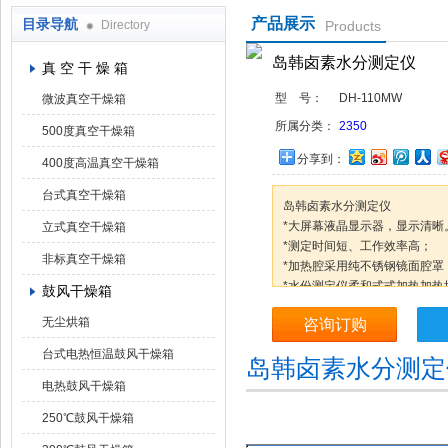
产品展示
目录导航
Directory
Products
上海凯朗仪器设备厂
岛韩卤素水分测定仪
真 空 干 燥 箱
型 号：
DH-110MW
微波真空干燥箱
所属分类：
2350
500度真空干燥箱
分享到：
400度高温真空干燥箱
台式真空干燥箱
岛韩卤素水分测定仪
*大屏幕液晶显示器，显示清晰
立式真空干燥箱
*测定时间短、工作效率高；
非标真空干燥箱
*加热腔采用纯不锈钢镜面腔罩
*水份测定仪柔和式式加热加热
鼓风干燥箱
*全自动测定，测量完毕报警提
无尘烘箱
咨询订购
*温度加热到199度，特殊材料
*精铸铝壳，抗干扰，耐腐蚀.
台式电热恒温鼓风干燥箱
岛韩卤素水分测定
*样品的含水量、含固量百分比
电热鼓风干燥箱
250℃鼓风干燥箱