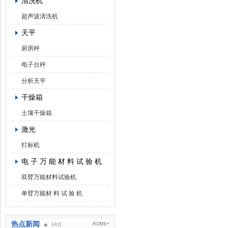
清洗机
超声波清洗机
天平
厨房秤
电子台秤
分析天平
干燥箱
土壤干燥箱
激光
打标机
电 子 万 能 材 料 试 验 机
双臂万能材料试验机
单臂万能材 料 试 验 机
热点新闻
Hot
ROME+