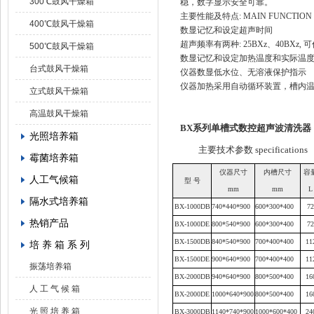
300℃鼓风干燥箱
稳，数字显示安全可靠。
主要性能及特点
: MAIN FUNCTION
400℃鼓风干燥箱
数显记忆和设定超声时间
超声频率有两种
: 25
BX
z、40
BX
z,
500℃鼓风干燥箱
数显记忆和设定加热温度和实际温
台式鼓风干燥箱
仪器数显低水位、无溶液保护指示
仪器加热采用自动循环装置，槽内
立式鼓风干燥箱
高温鼓风干燥箱
BX
系列单槽式数控超声波清洗器
光照培养箱
主要技术参数
specifications
霉菌培养箱
仪器尺寸
内槽尺寸
容
人工气候箱
型
号
mm
mm
L
隔水式培养箱
BX
-1000DB
740*440*900
600*300*400
72
热销产品
BX
-1000DE
800*540*900
600*300*400
72
BX
-1500DB
840*540*900
700*400*400
11
培 养 箱 系 列
BX
-1500DE
900*640*900
700*400*400
11
振荡培养箱
BX
-2000DB
940*640*900
800*500*400
16
人 工 气 候 箱
BX
-2000DE
1000*640*900
800*500*400
16
光 照 培 养 箱
BX
-3000DB
1140*740*900
1000*600*400
24