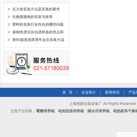
压力表安装方法及安装的要求
生物显微镜的安装与使用
塑料软包装行业存在的哪些问题
液相色谱仪自动进样器的优点和
维护
第60届美国质谱年会在加拿大温
哥华会展中心举行
首 页
|
企业简介
|
新闻资讯
|
产品
上海凯朗仪器设备厂 All Rights Reserv
主营产品导航：
霉菌培养箱、电热恒温培养箱、隔水式培养箱、电热鼓风干燥箱