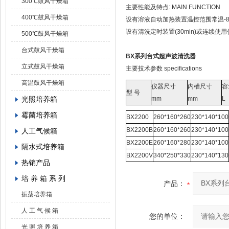
300℃鼓风干燥箱
主要性能及特点: MAIN FUNCTION
400℃鼓风干燥箱
设有溶液自动加热装置温控范围常温-8
设有清洗定时装置(30min)
500℃鼓风干燥箱
台式鼓风干燥箱
BX系列台式超声波清洗器
立式鼓风干燥箱
主要技术参数 specifications
高温鼓风干燥箱
仪器尺寸
内槽尺寸
容
型 号
光照培养箱
mm
mm
L
霉菌培养箱
BX2200
260*160*260
230*140*100
BX2200B
260*160*260
230*140*100
人工气候箱
BX2200E
260*160*280
230*140*100
隔水式培养箱
BX2200V
340*250*330
230*140*130
热销产品
培 养 箱 系 列
产品：
振荡培养箱
人 工 气 候 箱
您的单位：
光 照 培 养 箱