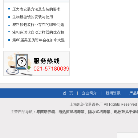
压力表安装方法及安装的要求
生物显微镜的安装与使用
塑料软包装行业存在的哪些问题
液相色谱仪自动进样器的优点和
维护
第60届美国质谱年会在加拿大温
哥华会展中心举行
首 页
|
企业简介
|
新闻资讯
|
产品
上海凯朗仪器设备厂 All Rights Reserv
主营产品导航：
霉菌培养箱、电热恒温培养箱、隔水式培养箱、电热鼓风干燥箱