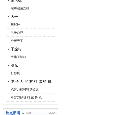
清洗机
超声波清洗机
天平
厨房秤
电子台秤
分析天平
干燥箱
土壤干燥箱
激光
打标机
电 子 万 能 材 料 试 验 机
双臂万能材料试验机
单臂万能材 料 试 验 机
热点新闻
Hot
ROME+