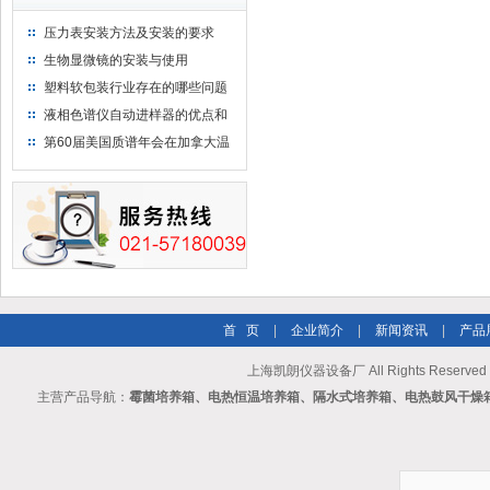
压力表安装方法及安装的要求
生物显微镜的安装与使用
塑料软包装行业存在的哪些问题
液相色谱仪自动进样器的优点和
维护
第60届美国质谱年会在加拿大温
哥华会展中心举行
首 页
|
企业简介
|
新闻资讯
|
产品
上海凯朗仪器设备厂 All Rights Reserv
主营产品导航：
霉菌培养箱、电热恒温培养箱、隔水式培养箱、电热鼓风干燥箱