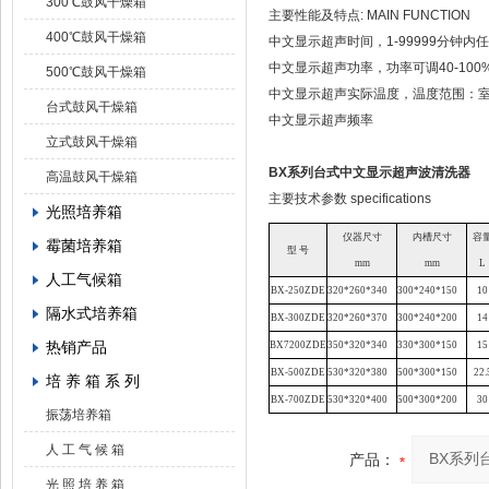
300℃鼓风干燥箱
主要性能及特点: MAIN FUNCTION
400℃鼓风干燥箱
中文显示超声时间，1-99999
中文显示超声功率，功率可调40
500℃鼓风干燥箱
中文显示超声实际温度，温度范
台式鼓风干燥箱
中文显示超声频率
立式鼓风干燥箱
BX系列台式中文显示超声波清洗器
高温鼓风干燥箱
主要技术参数 specifications
光照培养箱
仪器尺寸
内槽尺寸
容
霉菌培养箱
型
号
mm
mm
L
人工气候箱
BX
-250ZDE
320*260*340
300*240*150
10
隔水式培养箱
BX
-300ZDE
320*260*370
300*240*200
14
热销产品
BX
7200ZDE
350*320*340
330*300*150
15
BX
-500ZDE
530*320*380
500*300*150
22.
培 养 箱 系 列
BX
-700ZDE
530*320*400
500*300*200
30
振荡培养箱
人 工 气 候 箱
产品：
光 照 培 养 箱