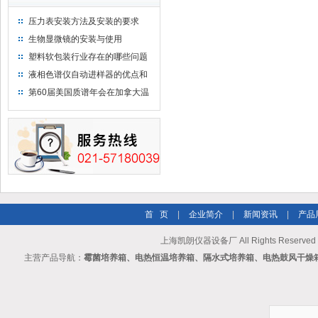
压力表安装方法及安装的要求
生物显微镜的安装与使用
塑料软包装行业存在的哪些问题
液相色谱仪自动进样器的优点和
维护
第60届美国质谱年会在加拿大温
哥华会展中心举行
首 页
|
企业简介
|
新闻资讯
|
产品
上海凯朗仪器设备厂 All Rights Reserv
主营产品导航：
霉菌培养箱、电热恒温培养箱、隔水式培养箱、电热鼓风干燥箱