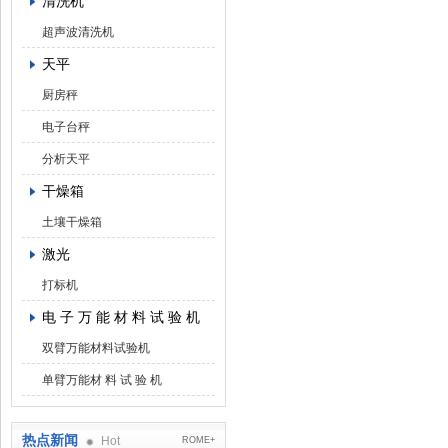
清洗机
超声波清洗机
天平
厨房秤
电子台秤
分析天平
干燥箱
土壤干燥箱
激光
打标机
电 子 万 能 材 料 试 验 机
双臂万能材料试验机
单臂万能材 料 试 验 机
热点新闻
Hot
ROME+