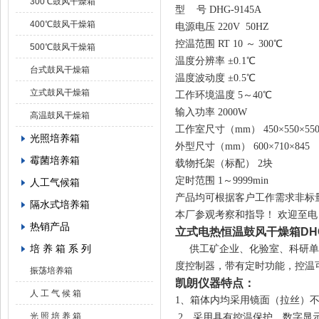
300℃鼓风干燥箱
型 号
DHG-9145A
400℃鼓风干燥箱
电源电压
220V 50HZ
控温范围
RT 10 ～ 300℃
500℃鼓风干燥箱
温度分辨率
±0.1℃
台式鼓风干燥箱
温度波动度
±0.5℃
立式鼓风干燥箱
工作环境温度
5～40℃
输入功率
2000W
高温鼓风干燥箱
工作室尺寸（mm）
450×550×55
光照培养箱
外型尺寸（mm）
600×710×845
霉菌培养箱
载物托架（标配）
2块
定时范围
1～9999min
人工气候箱
产品均可根据客户工作需求非标量
隔水式培养箱
本厂参观考察和指导！ 欢迎至
热销产品
立式电热恒温鼓风干燥箱DHG-
培 养 箱 系 列
供工矿企业、化验室、科研单位
度控制器，带有定时功能，控温
振荡培养箱
凯朗仪器特点
：
人 工 气 候 箱
1、箱体内均采用镜面（拉丝）
光 照 培 养 箱
2、采用具有控温保护、数字显