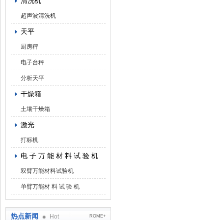
清洗机
超声波清洗机
天平
厨房秤
电子台秤
分析天平
干燥箱
土壤干燥箱
激光
打标机
电 子 万 能 材 料 试 验 机
双臂万能材料试验机
单臂万能材 料 试 验 机
热点新闻
Hot
ROME+