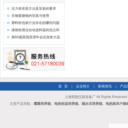
压力表安装方法及安装的要求
生物显微镜的安装与使用
塑料软包装行业存在的哪些问题
液相色谱仪自动进样器的优点和
维护
第60届美国质谱年会在加拿大温
哥华会展中心举行
首 页
|
企业简介
|
新闻资讯
|
产品
上海凯朗仪器设备厂 All Rights Reserv
主营产品导航：
霉菌培养箱、电热恒温培养箱、隔水式培养箱、电热鼓风干燥箱