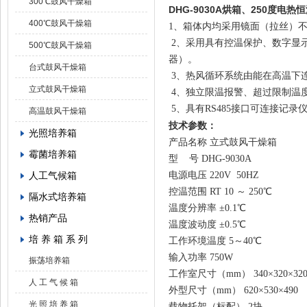
300℃鼓风干燥箱
DHG-9030A烘箱、250度
电热恒
400℃鼓风干燥箱
1、箱体内均采用镜面（拉丝）
2、采用具有控温保护、数字显
500℃鼓风干燥箱
器）。
台式鼓风干燥箱
3、热风循环系统由能在高温下
立式鼓风干燥箱
4、独立限温报警、超过限制温
5、具有RS485接口可连接记
高温鼓风干燥箱
技术参数：
光照培养箱
产品名称
立式鼓风干燥箱
霉菌培养箱
型 号
DHG-9030A
人工气候箱
电源电压
220V 50HZ
控温范围
RT 10 ～ 250℃
隔水式培养箱
温度分辨率
±0.1℃
热销产品
温度波动度
±0.5℃
培 养 箱 系 列
工作环境温度
5～40℃
输入功率
750W
振荡培养箱
工作室尺寸（mm）
340×320×32
人 工 气 候 箱
外型尺寸（mm）
620×530×490
光 照 培 养 箱
载物托架（标配）
2块