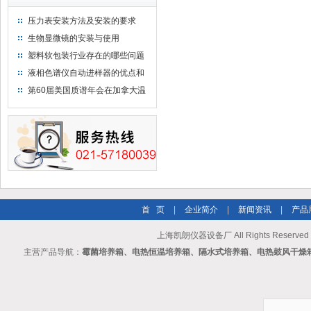
压力表安装方法及安装的要求
生物显微镜的安装与使用
塑料软包装行业存在的哪些问题
液相色谱仪自动进样器的优点和
维护
第60届美国质谱年会在加拿大温
哥华会展中心举行
首 页
|
企业简介
|
新闻资讯
|
产品
上海凯朗仪器设备厂 All Rights Reserv
主营产品导航：
霉菌培养箱、电热恒温培养箱、隔水式培养箱、电热鼓风干燥箱