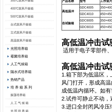
300℃鼓风干燥箱
产品名称
型号
工作室尺
GDC4005
350×40
400℃鼓风干燥箱
高低温冲
GDC4010
450×45
500℃鼓风干燥箱
GDC6005
350×40
击试验箱
台式鼓风干燥箱
GDC6010
450×45
立式鼓风干燥箱
高低温冲击试验
高温鼓风干燥箱
光照培养箱
适用于电子零部件、
霉菌培养箱
人工气候箱
高低温冲击试
隔水式培养箱
1.箱下部为低温区
热销产品
风门打开，形成高温
培 养 箱 系 列
成低温内循环。如有
振荡培养箱
2.试件可静止不动
人 工 气 候 箱
3.进口全封闭风冷
光 照 培 养 箱