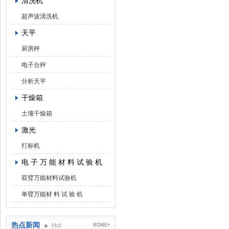
清洗机
超声波清洗机
天平
厨房秤
电子台秤
分析天平
干燥箱
土壤干燥箱
激光
打标机
电 子 万 能 材 料 试 验 机
双臂万能材料试验机
单臂万能材 料 试 验 机
热点新闻
Hot
ROME+