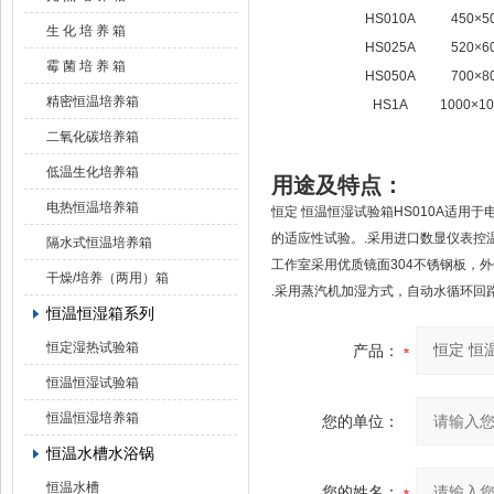
HS010A
450×5
生 化 培 养 箱
HS025A
520×6
霉 菌 培 养 箱
HS050A
700×8
精密恒温培养箱
HS1A
1000×10
二氧化碳培养箱
低温生化培养箱
用途及特点：
电热恒温培养箱
恒定 恒温恒湿试验箱HS010A适
的适应性试验。.采用进口数显仪表控
隔水式恒温培养箱
工作室采用优质镜面304不锈钢板，
干燥/培养（两用）箱
.采用蒸汽机加湿方式，自动水循环回
恒温恒湿箱系列
恒定湿热试验箱
产品：
恒温恒湿试验箱
恒温恒湿培养箱
您的单位：
恒温水槽水浴锅
恒温水槽
您的姓名：