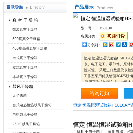
产品展示
目录导航
Directory
Products
上海凯朗仪器设备厂
恒定 恒温恒湿试验箱HS0
真 空 干 燥 箱
型 号：
HS010A
微波真空干燥箱
所属分类：
500度真空干燥箱
分享到：
400度高温真空干燥箱
台式真空干燥箱
恒定 恒温恒湿试验箱HS010
表、电子化工、零部件、原材料
立式真空干燥箱
性试验。.采用进口数显仪表控
工作室采用优质镜面304不锈
非标真空干燥箱
.采用蒸汽机加湿方式，自动水
鼓风干燥箱
咨询订购
无尘烘箱
恒定 恒温恒湿试验箱HS010A
台式电热恒温鼓风干燥箱
电热鼓风干燥箱
恒定 恒温恒湿试验箱HS
250℃鼓风干燥箱
1.
适用于电子电工、家用电器、汽