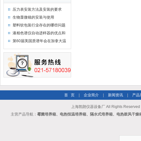
压力表安装方法及安装的要求
生物显微镜的安装与使用
塑料软包装行业存在的哪些问题
液相色谱仪自动进样器的优点和
维护
第60届美国质谱年会在加拿大温
哥华会展中心举行
首 页
|
企业简介
|
新闻资讯
|
产品
上海凯朗仪器设备厂 All Rights Reserv
主营产品导航：
霉菌培养箱、电热恒温培养箱、隔水式培养箱、电热鼓风干燥箱