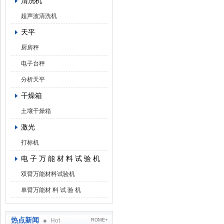
清洗机
超声波清洗机
天平
厨房秤
电子台秤
分析天平
干燥箱
土壤干燥箱
激光
打标机
电 子 万 能 材 料 试 验 机
双臂万能材料试验机
单臂万能材 料 试 验 机
热点新闻
Hot
ROME+