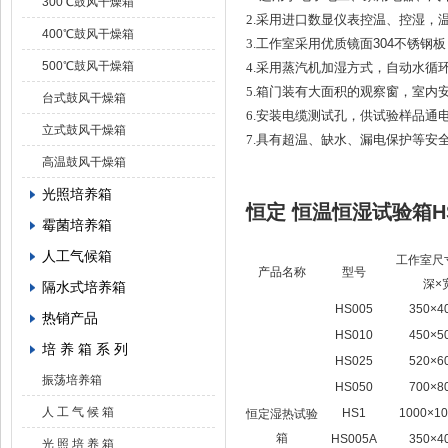
300℃鼓风干燥箱
2.
采用进口数显仪表控温、控
湿，
400℃鼓风干燥箱
3.
工作室采用优质镜面304
不锈钢板
500℃鼓风干燥箱
4.采用蒸汽机加湿方式，自动水循
5.箱门装有大面积的观察窗，室内
台式鼓风干燥箱
6.安装电缆测试孔，供试验样品通
立式鼓风干燥箱
7.具有超温、缺水、漏电保护等安
高温鼓风干燥箱
光照培养箱
恒定 恒温恒湿试验箱HS
霉菌培养箱
人工气候箱
工作室尺
产品名称
型号
深×
隔水式培养箱
HS005
350×4
热销产品
HS010
450×5
培 养 箱 系 列
HS025
520×6
振荡培养箱
HS050
700×8
人 工 气 候 箱
HS1
1000×10
恒定湿热试验
箱
HS005A
350×4
光 照 培 养 箱