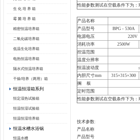
性能参数测试在空载条件下为：环
生 化 培 养 箱
霉 菌 培 养 箱
产品名称
产品型号
BPG
-
5
30A
精密恒温培养箱
电源电压
220V
二氧化碳培养箱
消耗功率
2500
W
低温生化培养箱
控温范围
电热恒温培养箱
温度分辨率
恒温波动度
隔水式恒温培养箱
内胆尺寸mm
3
15
×3
15
×300
干燥/培养（两用）箱
搁 板
恒温恒湿箱系列
定时范围
恒定湿热试验箱
性能参数测试在空载条件下为：环
恒温恒湿试验箱
恒温恒湿培养箱
技术参数:
恒温水槽水浴锅
产品名称
产品型号
恒温水槽