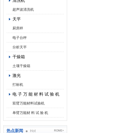
清洗机
超声波清洗机
天平
厨房秤
电子台秤
分析天平
干燥箱
土壤干燥箱
激光
打标机
电 子 万 能 材 料 试 验 机
双臂万能材料试验机
单臂万能材 料 试 验 机
热点新闻
Hot
ROME+