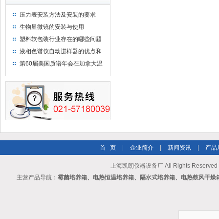
压力表安装方法及安装的要求
生物显微镜的安装与使用
塑料软包装行业存在的哪些问题
液相色谱仪自动进样器的优点和
维护
第60届美国质谱年会在加拿大温
哥华会展中心举行
首 页
|
企业简介
|
新闻资讯
|
产品
上海凯朗仪器设备厂 All Rights Reserv
主营产品导航：
霉菌培养箱、电热恒温培养箱、隔水式培养箱、电热鼓风干燥箱