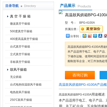
产品展示
目录导航
Directory
Products
上海凯朗仪器设备厂
高温鼓风烘箱BPG-4100
真 空 干 燥 箱
型 号：
BPG-4100A
微波真空干燥箱
所属分类：
500度真空干燥箱
分享到：
400度高温真空干燥箱
台式真空干燥箱
高温鼓风烘箱BPG-4100A用途
本产品适用于电工、电子产品
立式真空干燥箱
下储存运输、使用时间适应性
舶制造等企业，对工件加热处
非标真空干燥箱
鼓风干燥箱
咨询订购
无尘烘箱
高温鼓风烘箱BPG-4100A产品
台式电热恒温鼓风干燥箱
电热鼓风干燥箱
用途概述:
高温鼓风烘箱BPG-4100A
250℃鼓风干燥箱
本产品适用于电工、电子产品、
用
工矿
企
业，五金制造船
，及