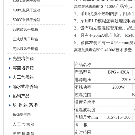
300℃鼓风干燥箱
产品特点:
高温鼓风烘箱BPG-4100A
400℃鼓风干燥箱
1、采用优质不锈钢内胆，四角
500℃鼓风干燥箱
2、采用P.I.D模糊逻辑处理控
3、设有独立限温报警系统，超
台式鼓风干燥箱
4、具有4~20mA标准电流，R
立式鼓风干燥箱
5、箱体左侧面有一直径50mm
高温鼓风干燥箱
技术参数:
高温鼓风烘箱BPG-4100A
光照培养箱
产品名称
霉菌培养箱
产品型号
BPG
-
4
30A
人工气候箱
电源电压
220V 
隔水式培养箱
消耗功率
2000W
控温范围
热销产品
温度分辨率
培 养 箱 系 列
恒温波动度
振荡培养箱
内胆尺寸mm
3
15
×3
15
×300
人 工 气 候 箱
搁 板
定时范围
光 照 培 养 箱