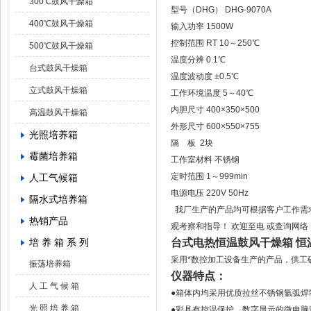
300℃鼓风干燥箱
型号（DHG） DHG-9070A
400℃鼓风干燥箱
输入功率 1500W
控制范围 RT 10～250℃
500℃鼓风干燥箱
温度分辨 0.1℃
台式鼓风干燥箱
温度波动度 ±0.5℃
立式鼓风干燥箱
工作环境温度 5～40℃
内胆尺寸 400×350×500
高温鼓风干燥箱
外形尺寸 600×550×755
光照培养箱
隔 板 2块
霉菌培养箱
工作室材料 不锈钢
定时范围 1～999min
人工气候箱
电源电压 220V 50Hz
隔水式培养箱
我厂生产的产品均可根据客户工作需求
热销产品
观考察和指导！ 欢迎至电 或查询网络
培 养 箱 系 列
台式电热恒温鼓风干燥箱 恒温烘
采用*数控加工设备生产的产品，供工
振荡培养箱
仪器特点：
人 工 气 候 箱
●箱体内均采用优质拉丝不锈钢氩弧焊
光 照 培 养 箱
●彩具有控温保护，数字显示的微电