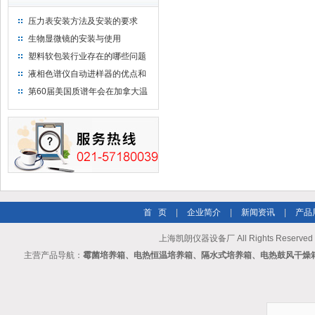
压力表安装方法及安装的要求
生物显微镜的安装与使用
塑料软包装行业存在的哪些问题
液相色谱仪自动进样器的优点和
维护
第60届美国质谱年会在加拿大温
哥华会展中心举行
首 页
|
企业简介
|
新闻资讯
|
产品
上海凯朗仪器设备厂 All Rights Reserv
主营产品导航：
霉菌培养箱、电热恒温培养箱、隔水式培养箱、电热鼓风干燥箱