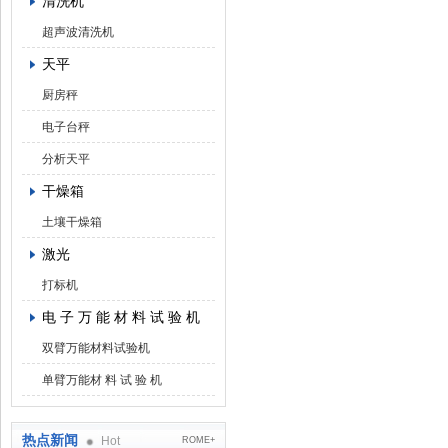
清洗机
超声波清洗机
天平
厨房秤
电子台秤
分析天平
干燥箱
土壤干燥箱
激光
打标机
电 子 万 能 材 料 试 验 机
双臂万能材料试验机
单臂万能材 料 试 验 机
热点新闻
Hot
ROME+