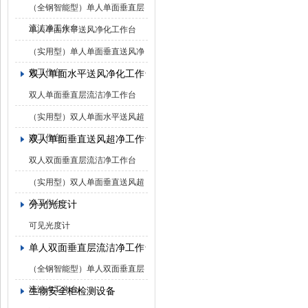
（全钢智能型）单人单面垂直层
流洁净工作台
单人单面水平送风净化工作台
（实用型）单人单面垂直送风净
化工作台
双人单面水平送风净化工作台
双人单面垂直层流洁净工作台
（实用型）双人单面水平送风超
净工作台
双人单面垂直送风超净工作台
双人双面垂直层流洁净工作台
（实用型）双人单面垂直送风超
净工作台
分光光度计
可见光度计
单人双面垂直层流洁净工作台
（全钢智能型）单人双面垂直层
流洁净工作台
生物安全柜检测设备