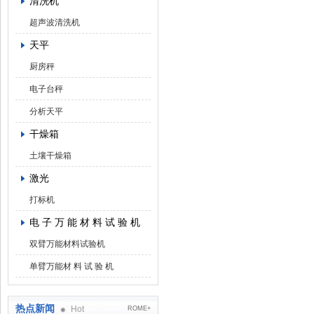
清洗机
超声波清洗机
天平
厨房秤
电子台秤
分析天平
干燥箱
土壤干燥箱
激光
打标机
电 子 万 能 材 料 试 验 机
双臂万能材料试验机
单臂万能材 料 试 验 机
热点新闻
Hot
ROME+