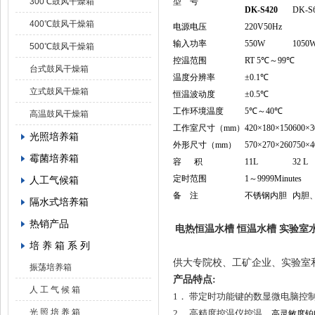
300℃鼓风干燥箱
型 号
DK-S420
DK-S
400℃鼓风干燥箱
电源电压
220V
50Hz
输入功率
550W
1050
500℃鼓风干燥箱
控温范围
RT 5℃
～
99℃
台式鼓风干燥箱
温度分辨率
±0.1℃
立式鼓风干燥箱
恒温波动度
±0.5℃
工作环境温度
5℃
～
40℃
高温鼓风干燥箱
工作室尺寸
（mm）
420×180×150
600×3
光照培养箱
外形尺寸
（mm）
570×270×260
750×4
霉菌培养箱
容 积
11L
32 L
定时范围
1
～
9999Minutes
人工气候箱
备 注
不锈钢内胆
内胆
隔水式培养箱
热销产品
电热恒温水槽
恒温水槽 实验室
培 养 箱 系 列
供大专院校、工矿企业、实验室
振荡培养箱
产品特点:
人 工 气 候 箱
1． 带定时功能键的数显微电脑控
光 照 培 养 箱
2
． 高精度控温仪控温，
高灵敏度铂