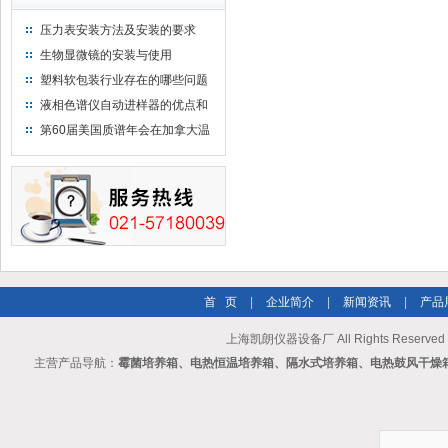
压力表安装方法及安装的要求
生物显微镜的安装与使用
塑料软包装行业存在的哪些问题
液相色谱仪自动进样器的优点和
维护
第60届美国质谱年会在加拿大温
哥华会展中心举行
首 页
|
企业简介
|
新闻资讯
|
产品
上海凯朗仪器设备厂 All Rights Reserv
主营产品导航：
霉菌培养箱、电热恒温培养箱、隔水式培养箱、电热鼓风干燥箱