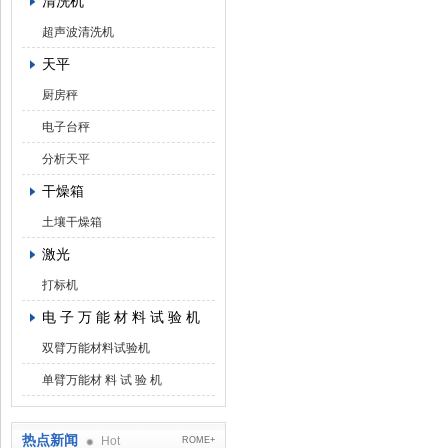
清洗机
超声波清洗机
天平
厨房秤
电子台秤
分析天平
干燥箱
土壤干燥箱
激光
打标机
电 子 万 能 材 料 试 验 机
双臂万能材料试验机
单臂万能材 料 试 验 机
热点新闻
Hot
ROME+