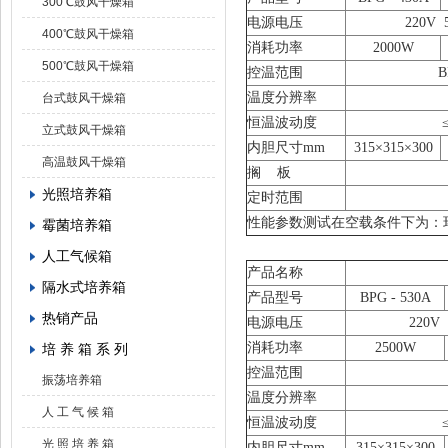
300℃鼓风干燥箱
电源电压
220V 
400℃鼓风干燥箱
消耗功率
2000W
500℃鼓风干燥箱
控温范围
温度分辨率
台式鼓风干燥箱
恒温波动度
立式鼓风干燥箱
内胆尺寸mm
3
15
×3
15
×300
高温鼓风干燥箱
搁 板
光照培养箱
定时范围
性能参数测试在空载条件下为：环
霉菌培养箱
人工气候箱
产品名称
隔水式培养箱
产品型号
BPG
-
5
30A
热销产品
电源电压
220V
消耗功率
2500
W
培 养 箱 系 列
控温范围
振荡培养箱
温度分辨率
人 工 气 候 箱
恒温波动度
光 照 培 养 箱
内胆尺寸mm
3
15
×3
15
×300