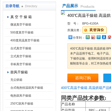
产品展示
目录导航
Directory
Products
上海凯朗仪器设备厂
400℃高温干燥箱 高温
真 空 干 燥 箱
型 号：
BPG-4100A
微波真空干燥箱
所属分类：
500度真空干燥箱
分享到：
400度高温真空干燥箱
台式真空干燥箱
400℃高温干燥箱 高温烘箱 BPG
本产品适用于电工、电子产品
立式真空干燥箱
下储存运输、使用时间适应性
舶制造等企业，对工件加热处
非标真空干燥箱
鼓风干燥箱
咨询订购
无尘烘箱
400℃高温干燥箱 高温烘箱产品
台式电热恒温鼓风干燥箱
电热鼓风干燥箱
同类产品
技术参数:
250℃鼓风干燥箱
产品名称
产品型号
BPG
-
4
30A