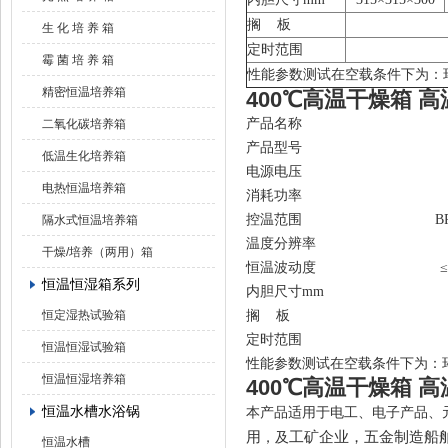
搁 板
生 化 培 养 箱
定时范围
霉 菌 培 养 箱
性能参数测试在空载条件下为：环
精密恒温培养箱
400℃高温干燥箱 
产品名称
二氧化碳培养箱
产品型号
低温生化培养箱
电源电压
电热恒温培养箱
消耗功率
控温范围
B
隔水式恒温培养箱
温度分辨率
干燥/培养（两用）箱
恒温波动度
≤
恒温恒湿箱系列
内胆尺寸mm
恒定湿热试验箱
搁 板
定时范围
恒温恒湿试验箱
性能参数测试在空载条件下为：环
恒温恒湿培养箱
400℃高温干燥箱 
恒温水槽水浴锅
本产品适用于电工、电子产品、
用
工矿
企
业，五金制造船
，及
恒温水槽