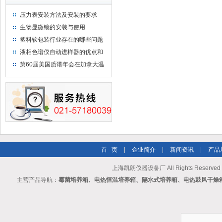
压力表安装方法及安装的要求
生物显微镜的安装与使用
塑料软包装行业存在的哪些问题
液相色谱仪自动进样器的优点和
维护
第60届美国质谱年会在加拿大温
哥华会展中心举行
首 页
|
企业简介
|
新闻资讯
|
产品
上海凯朗仪器设备厂 All Rights Reserv
主营产品导航：
霉菌培养箱、电热恒温培养箱、隔水式培养箱、电热鼓风干燥箱