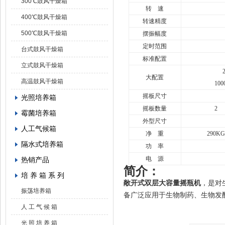
300℃鼓风干燥箱
转 速
400℃鼓风干燥箱
转速精度
500℃鼓风干燥箱
摆振幅度
定时范围
台式鼓风干燥箱
标准配置
立式鼓风干燥箱
大配置
高温鼓风干燥箱
100
摇板尺寸
光照培养箱
摇板数量
2
霉菌培养箱
外型尺寸
人工气候箱
净 重
290K
隔水式培养箱
功 率
电 源
热销产品
简介：
培 养 箱 系 列
敞开式双层大容量摇瓶机
，是对
振荡培养箱
备广泛应用于生物制药、生物发
人 工 气 候 箱
光 照 培 养 箱