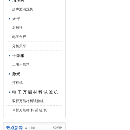
清洗机
超声波清洗机
天平
厨房秤
电子台秤
分析天平
干燥箱
土壤干燥箱
激光
打标机
电 子 万 能 材 料 试 验 机
双臂万能材料试验机
单臂万能材 料 试 验 机
热点新闻
Hot
ROME+