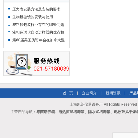
压力表安装方法及安装的要求
生物显微镜的安装与使用
塑料软包装行业存在的哪些问题
液相色谱仪自动进样器的优点和
维护
第60届美国质谱年会在加拿大温
哥华会展中心举行
首 页
|
企业简介
|
新闻资讯
|
产品
上海凯朗仪器设备厂 All Rights Reserv
主营产品导航：
霉菌培养箱、电热恒温培养箱、隔水式培养箱、电热鼓风干燥箱