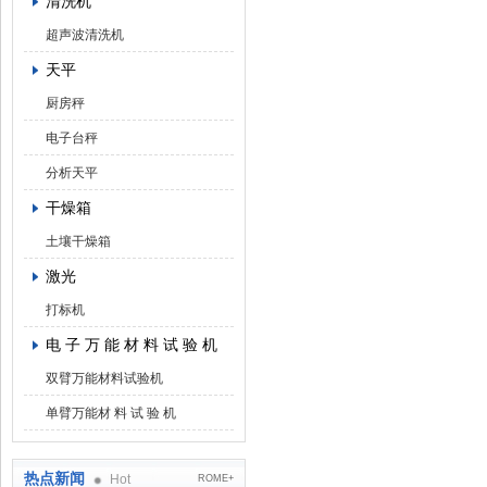
清洗机
超声波清洗机
天平
厨房秤
电子台秤
分析天平
干燥箱
土壤干燥箱
激光
打标机
电 子 万 能 材 料 试 验 机
双臂万能材料试验机
单臂万能材 料 试 验 机
热点新闻
Hot
ROME+