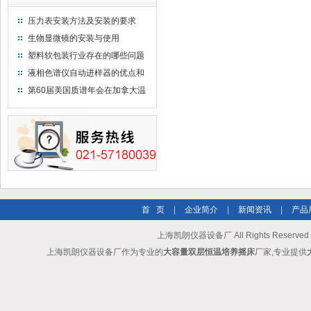
压力表安装方法及安装的要求
生物显微镜的安装与使用
塑料软包装行业存在的哪些问题
液相色谱仪自动进样器的优点和
维护
第60届美国质谱年会在加拿大温
哥华会展中心举行
首 页
|
企业简介
|
新闻资讯
|
产品
上海凯朗仪器设备厂 All Rights Reserv
上海凯朗仪器设备厂作为专业的
大容量双层恒温培养摇床
厂家,专业提供