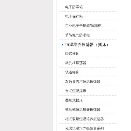
电子防霉箱
电子保存柜
工业电子干燥箱/防潮柜
节能氮气防潮柜
恒温培养振荡器（摇床）
卧式摇床
微孔板振荡器
轨道摇床
双数显汽浴恒温振荡器
台式恒温摇床
叠加式摇床
落地式恒温培养振荡器
柜式双层恒温培养振荡器
光照恒温培养振荡器系列