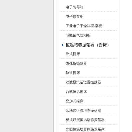
电子防霉箱
电子保存柜
工业电子干燥箱/防潮柜
节能氮气防潮柜
恒温培养振荡器（摇床）
卧式摇床
微孔板振荡器
轨道摇床
双数显汽浴恒温振荡器
台式恒温摇床
叠加式摇床
落地式恒温培养振荡器
柜式双层恒温培养振荡器
光照恒温培养振荡器系列