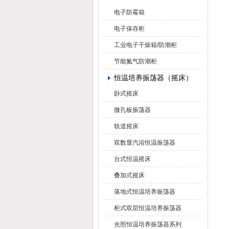
电子防霉箱
电子保存柜
工业电子干燥箱/防潮柜
节能氮气防潮柜
恒温培养振荡器（摇床）
卧式摇床
微孔板振荡器
轨道摇床
双数显汽浴恒温振荡器
台式恒温摇床
叠加式摇床
落地式恒温培养振荡器
柜式双层恒温培养振荡器
光照恒温培养振荡器系列