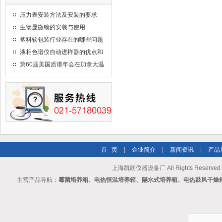
压力表安装方法及安装的要求
生物显微镜的安装与使用
塑料软包装行业存在的哪些问题
液相色谱仪自动进样器的优点和
维护
第60届美国质谱年会在加拿大温
哥华会展中心举行
首 页
|
企业简介
|
新闻资讯
|
产品
上海凯朗仪器设备厂 All Rights Reserv
主营产品导航：
霉菌培养箱、电热恒温培养箱、隔水式培养箱、电热鼓风干燥箱