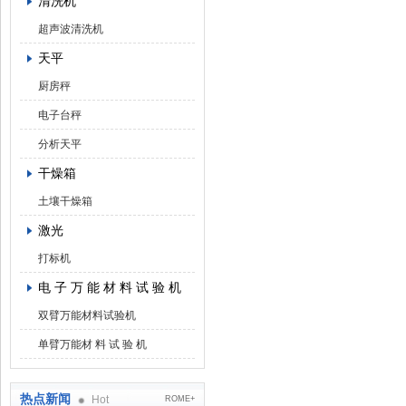
清洗机
超声波清洗机
天平
厨房秤
电子台秤
分析天平
干燥箱
土壤干燥箱
激光
打标机
电 子 万 能 材 料 试 验 机
双臂万能材料试验机
单臂万能材 料 试 验 机
热点新闻
Hot
ROME+